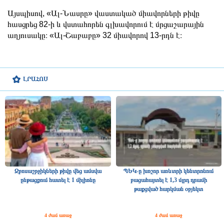
Այսպիսով, «Ալ-Նասրը» վաստակած միավորների թիվը
հասցրեց 82-ի և վստահորեն գլխավորում է մրցաշարային
աղյուսակը։ «Ալ-Շաբաբը» 32 միավորով 13-րդն է։
ԼՐԱՀՈՍ
Զբոսաշրջիկների թիվը վեց ամսվա
ՊԵԿ-ը խոշոր առևտրի կենտրոնում
ընթացքում հատել է 1 միլիոնը
բացահայտել է 1,3 մլրդ դրամի
թաքցված հարկման օբյեկտ
4 ժամ առաջ
4 ժամ առաջ