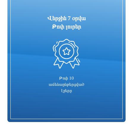
Վերջին 7 օրվա
Թոփ լուրեր
0
Գարեգին Բ-ի և վեց եպիսկոպոսների
Իսրայելն արձագանքել է Թուրքիայի
գործը քննող դատավորն
մեղադրանքներին
ինքնաբացարկ հայտնեց. նոր
դատավոր է նշանակվելու
10 ժամ առաջ
10 ժամ առաջ
Թոփ 10
ամենաընթերցված
էջերը
Տաթև համայնքի նախկին ղեկավար
Համայնքներում կիրականացվեն