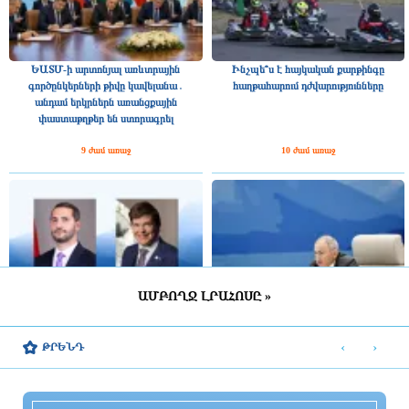
ԵԱՏՄ-ի արտոնյալ առևտրային
Ինչպե՞ս է հայկական քարթինգը
գործընկերների թիվը կավելանա․
հաղթահարում դժվարությունները
անդամ երկրներն առանցքային
փաստաթղթեր են ստորագրել
9 ժամ առաջ
10 ժամ առաջ
ԱՄԲՈՂՋ ԼՐԱՀՈՍԸ »
Շվեդիայի Ռիկսդագի խոսնակը
2025 թվականին Հայաստանը ԵԱՏՄ–
շնորհավորել է Ռուբեն Ռուբինյանին՝
ին ավելի շատ վճարել է, քան ստացել
‹
›
ԹՐԵՆԴ
ՀՀ ԱԺ նախագահի պաշտոնում
միությունից
ընտրվելու կապակցությամբ
10 ժամ առաջ
10 ժամ առաջ