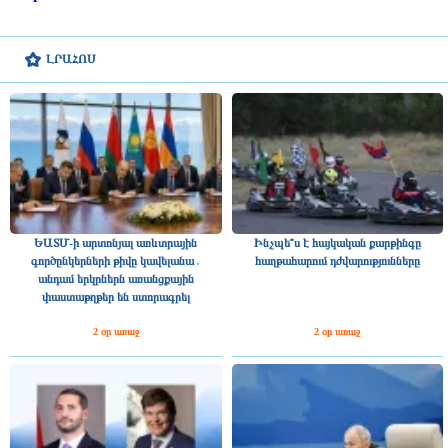
ԼՐԱՀՈՍ
ԵԱՏՄ-ի արտոնյալ առևտրային
Ինչպե՞ս է հայկական քարթինգը
գործընկերների թիվը կավելանա․
հաղթահարում դժվարությունները
անդամ երկրներն առանցքային
փաստաթղթեր են ստորագրել
2 օր առաջ
2 օր առաջ