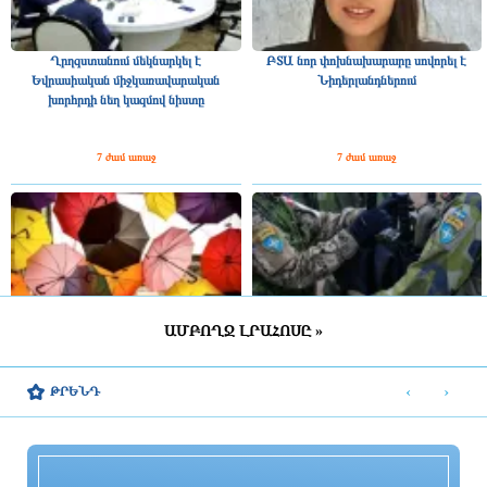
Ղրղզստանում մեկնարկել է
ԲՏԱ նոր փոխնախարարը սովորել է
Եվրասիական միջկառավարական
Նիդերլանդներում
խորհրդի նեղ կազմով նիստը
7 ժամ առաջ
7 ժամ առաջ
ԱՄԲՈՂՋ ԼՐԱՀՈՍԸ »
ՀՀ շրջանների մեծ մասում սպասվում է
Շվեդիայում 2026 թվականին
կարճատև անձրև և ամպրոպ,
զորակոչիկների թիվը կլինի
‹
›
ԹՐԵՆԴ
հնարավոր է կարկուտ
ամենամեծը մի քանի տասնամյակի
ընթացքում
8 ժամ առաջ
8 ժամ առաջ