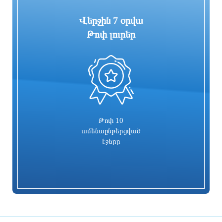
Վերջին 7 օրվա
Թոփ լուրեր
0
«ՑԱՅԳ» հեռուստաընկերությունն
Հիմնանորոգվում է Սևան-Մարտունի-
իրականացնում է «Շիրակցու խոսք»
Վարդենիս-ՀՀ սահման
ծրագիրը
ավտոճանապարհի մի հատվածը
8 ժամ առաջ
8 ժամ առաջ
Թոփ 10
ամենաընթերցված
էջերը
Հուլիսը եղել է BYD-ի ամենահաջող
Ռիհաննան «ստեղծագործական
ամիսը
գործընթացի մեջ է»