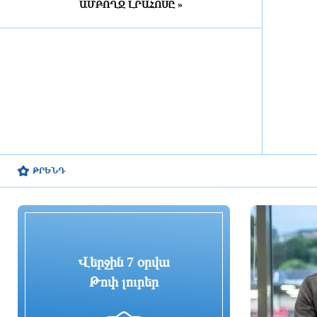
ԱՄԲՈՂՋ ԼՐԱՀՈՍԸ »
Իրանական ընկերությունները
սկսել են Հայաստանում
Քաջարանի թունելի
շինարարությունը. դեսպանություն
2 ժամ առաջ
ԵԱՏՄ սկզբունքները
գործնականում չեն
իրականացվում, ասել է
Փաշինյանը` մինչ այդ «ոտքի
վրա» զրուցելով Միշուստինի հետ
2 ժամ առաջ
ԹՐԵՆԴ
ԵԱՏՄ անդամ պետությունների
փոխգործակցությունը երրորդ
գործընկերների հետ չպետք է
ընկալվի որպես զրոյական
գումարով խաղ. վարչապետ
Վերջին 7 օրվա
2 ժամ առաջ
Թոփ լուրեր
Հանդիպում Ղրղզստանի
նախագահ Սադիր Ժապարովի