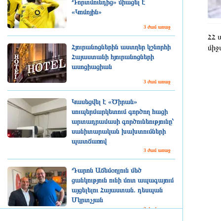
Դորտմունդից» միացել է
«Կոմոյին»
3 ժամ առաջ
ՀՀ 
Հյուրանոցներին աստղեր կշնորհի
միջ
Հայաստանի հյուրանոցների
ասոցիացիան
3 ժամ առաջ
Կասեցվել է «Ծիրան»
սուպերմարկետում գործող հացի
արտադրամասի գործունեությունը՝
սանիտարական խախտումների
պատճառով
3 ժամ առաջ
Դարոն Աճեմօղլուն մեծ
ցանկություն ունի մոտ ապագայում
այցելելու Հայաստան. դեսպան
Մկրտչյան
3 ժամ առաջ