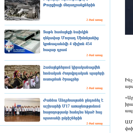
Թուրքիայի մեղադրանքներին
2 ժամ առաջ
Տաթև համայնքի նախկին
ղեկավար Մուրադ Սիմոնյանից
կբռնագանձվի 4 միլիոն 454
հազար դրամ
2 ժամ առաջ
Համայնքներում կիրականացվեն
հունական ժողովրդական պարերի
ուսուցման ծրագրեր
Ինչ
արտ
2 ժամ առաջ
«Ար
Ժաննա Անդրեասյանն ընդունել է
իրա
աշխարհի Մ17 առաջնությունում
ապա
հաջողությամբ հանդես եկած հայ
պատանի ըմբիշներին
ԱՄՆ
2 ժամ առաջ
փոխ