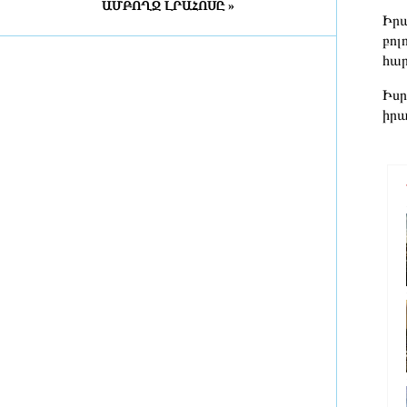
ԱՄԲՈՂՋ ԼՐԱՀՈՍԸ »
Դատախազությունն
Իրա
«Արարատցեմենտ»-ի
բոլ
սեփականության իրավունքով
հար
պատկանող մարզադպրոցի
ձեռքբերման գործընթացում
Իսր
հայտնաբերել է մի շարք
իրա
խախտումներ
2 ժամ առաջ
«Նավասարդը»՝ 5 տարեկան․
Սիսիանում հայ-իրանական
փառատոնը կանցկացվի երկօրյա
ձևաչափով
մեկ ժամ առաջ
ՀՀ ԱԱԾ սահմանապահ զորքերի
պատվիրակության այցը Լիտվա
մեկ ժամ առաջ
ՀԷՑ-ում հաշվիչների գնման
մրցույթից 500 մլն դրամից ավելի