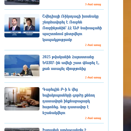
3 ժամ առաջ
Շվեդիայի Ռիկսդագի խոսնակը
շնորհավորել է Ռուբեն
Ռուբինյանին՝ ՀՀ ԱԺ նախագահի
պաշտոնում ընտրվելու
կապակցությամբ
2 ժամ առաջ
2025 թվականին Հայաստանը
ԵԱՏՄ–ին ավելի շատ վճարել է,
քան ստացել միությունից
2 ժամ առաջ
Գարեգին Բ-ի և վեց
եպիսկոպոսների գործը քննող
դատավորն ինքնաբացարկ
հայտնեց. նոր դատավոր է
նշանակվելու
2 ժամ առաջ
Իսրայելն արձագանքել է