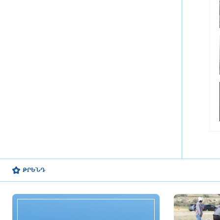
խնայողություն է արձանագրվել
մեկ ժամ առաջ
Հայաստանում էբոլայի
ներթափանցման վտանգը ցածր է.
ՀՎԿԱԿ
մեկ ժամ առաջ
Վայոց ձորի քրեական
ոստիկանները դանակահարության
դեպք են բացահայտել․
կատարվում է նախաքննություն
մեկ ժամ առաջ
Մեկնարկել է Գարեգին Բ-ի և վեց
եպիսկոպոսների վերաբերյալ
ԹՐԵՆԴ
քրեական գործով առաջին
դատական նիստը
մեկ ժամ առաջ
ԵՄ-ն նոր պատժամիջոցներ է