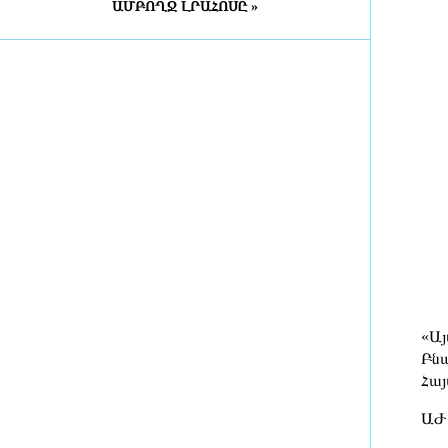
ԱՄԲՈՂՋ ԼՐԱՀՈՍԸ »
Դատախազությունն
«Արարատցեմենտ»-ի
սեփականության իրավունքով
պատկանող մարզադպրոցի
ձեռքբերման գործընթացում
հայտնաբերել է մի շարք
խախտումներ
11 ժամ առաջ
«Նավասարդը»՝ 5 տարեկան․
Սիսիանում հայ-իրանական
փառատոնը կանցկացվի երկօրյա
ձևաչափով
12 ժամ առաջ
ՀՀ ԱԱԾ սահմանապահ զորքերի
պատվիրակության այցը Լիտվա
«Այ
Բնա
12 ժամ առաջ
Հայ
ԱԺ 
ՀԷՑ-ում հաշվիչների գնման
մրցույթից 500 մլն դրամից ավելի