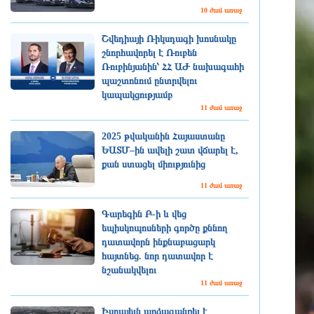
10 ժամ առաջ
Շվեդիայի Ռիկսդագի խոսնակը
շնորհավորել է Ռուբեն
Ռուբինյանին՝ ՀՀ ԱԺ նախագահի
պաշտոնում ընտրվելու
կապակցությամբ
11 ժամ առաջ
2025 թվականին Հայաստանը
ԵԱՏՄ–ին ավելի շատ վճարել է,
քան ստացել միությունից
11 ժամ առաջ
Գարեգին Բ-ի և վեց
եպիսկոպոսների գործը քննող
դատավորն ինքնաբացարկ
հայտնեց. նոր դատավոր է
նշանակվելու
11 ժամ առաջ
Իսրայելն արձագանքել է