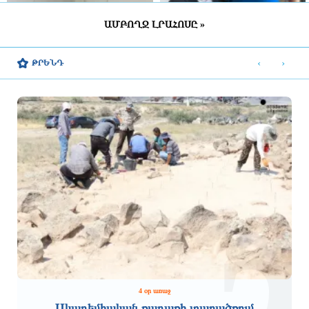
ԱՄԲՈՂՋ ԼՐԱՀՈՍԸ »
Կասեցվել է «Ծիրան»
Դարոն Աճեմօղլուն մեծ ցանկություն
սուպերմարկետում գործող հացի
ունի մոտ ապագայում այցելելու
‹
›
ԹՐԵՆԴ
արտադրամասի գործունեությունը՝
Հայաստան. դեսպան Մկրտչյան
սանիտարական խախտումների
պատճառով
4 ժամ առաջ
3 ժամ առաջ
Իրանական ընկերությունները սկսել են
ԵԱՏՄ սկզբունքները գործնականում
Հայաստանում Քաջարանի թունելի
չեն իրականացվում, ասել է
շինարարությունը. դեսպանություն
Փաշինյանը` մինչ այդ «ոտքի վրա»
զրուցելով Միշուստինի հետ
3 ժամ առաջ
3 ժամ առաջ
4 օր առաջ
Ակադեմիական քաղաքի տարածքում