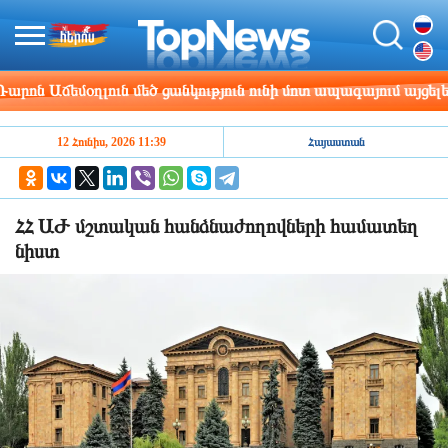
ն Աճեմօղլուն մեծ ցանկություն ունի մոտ ապագայում այցելելո
12 Հունիս, 2026 11:39
Հայաստան
ՀՀ ԱԺ մշտական հանձնաժողովների համատեղ
նիստ