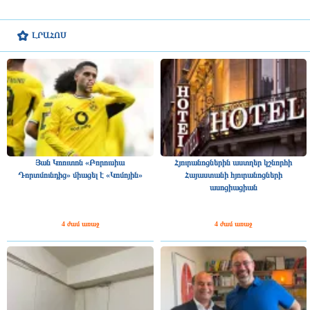
ԼՐԱՀՈՍ
Յան Կոուտոն «Բորուսիա
Հյուրանոցներին աստղեր կշնորհի
Դորտմունդից» միացել է «Կոմոյին»
Հայաստանի հյուրանոցների
ասոցիացիան
4 ժամ առաջ
4 ժամ առաջ