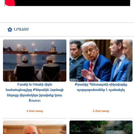
ԼՐԱՀՈՍ
Իրանի եւ Օմանի միջեւ
Թրամփը Պենտագոնի ղեկավարից
համաձայնագիրը Թեհրանին Հորմուզի
պարզաբանումներ է պահանջել
նեղուցը վերահսկելու իրավունք կտա.
Reuters
4 ժամ առաջ
4 ժամ առաջ