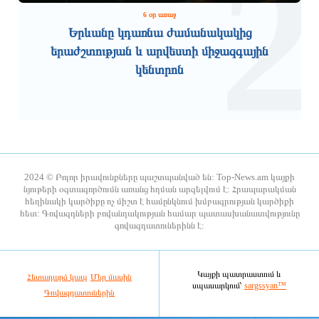
1
2
3 ժամ առաջ
3 ժամ առաջ
6 օր առաջ
Երևանը կդառնա ժամանակակից
երաժշտության և արվեստի միջազգային
կենտրոն
Շենքը կպահպանի իր պատմական
Տարեց կամ հաշմանդամություն ունեցող
ճարտարապետական դիմագիծն ու
անձանց խնամքի ծառայությունների
ինքնատիպությունը։
տրամադրման գործընթացն
2024 © Բոլոր իրավունքները պաշտպանված են: Top-News.am կայքի
ամբողջությամբ թվայնացվել է
նյութերի օգտագործումն առանց հղման արգելվում է: Հրապարակման
հեղինակի կարծիքը ոչ միշտ է համընկնում խմբագրության կարծիքի
3 ժամ առաջ
3 ժամ առաջ
հետ: Գովազդների բովանդակության համար պատասխանատվությունը
գովազդատուներինն է:
Էլեկտրաէներգիայի ընդհատումներ
Կառավարության 2026 թվականի
կլինեն Երևանում և մարզերում
օգոստոսի 6-ի հերթական նիստը
Կայքի պատրաստում և
Հետադարձ կապ
Մեր մասին
սպասարկում՝
sargssyan™
Գովազդատուներին
3 ժամ առաջ
3 ժամ առաջ