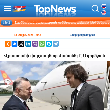
Հռոմեական կայսրության ամենատպավորիչ ինժեներական ձե
:42
18 Մայիս, 2026 12:58
Քաղաքականություն
Վրաստանի վարչապետը ժամանել է Ադրբեջան