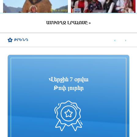
ԱՄԲՈՂՋ ԼՐԱՀՈՍԸ »
Բացահայտելով Հայաստանը
Կապահովվի ազգային
փոքրամասնությունների լեզուների
‹
›
ԹՐԵՆԴ
ուսուցման առավել հասանելի
կազմակերպումը
4 ժամ առաջ
4 ժամ առաջ
Վերջին 7 օրվա
Թոփ լուրեր
Ազատությունից զրկված անձանց
Թրամփը երկրորդ անգամ է փորձում
իրավունքների ապահովմանն առնչվող
սահմանափակել ԱՄՆ
մի շարք հարցեր շարունակում են մնալ
քաղաքացիություն ստանալու ծննդյան
չլուծված․ ՄԻՊ
իրավունքը