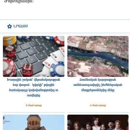
Ժորժոլիանին:
ԼՐԱՀՈՍ
Խաղային շուկան՝ վերահսկողության
Հռոմեական կայսրության
նոր փուլում․ կփրկի՞ թվային
ամենատպավորիչ ինժեներական
համակարգը կախվածությունից ու
ձեռքբերումներից մեկը
ստվերից
4 ժամ առաջ
4 ժամ առաջ