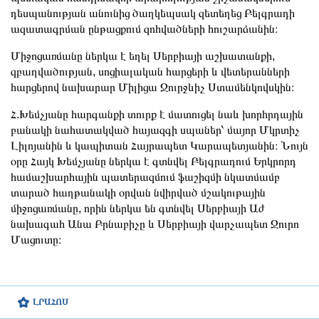
դեսպանության անունից ծաղկեպսակ զետեղեց Բելգրադի
ազատագրման ընթացքում զոհվածների հուշարձանին։
Միջոցառմանը ներկա է եղել Սերբիայի աշխատանքի,
զբաղվածության, սոցիալական հարցերի և վետերանների
հարցերով նախարար Միլիցա Ջուրջևիչ Ստամենկովսկին։
Հ.Խեմչյանը հարգանքի տուրք է մատուցել նաև խորհրդային
բանակի նահատակված հայազգի սպաներ՝ մայոր Մկրտիչ
Լիլոյանին և կապիտան Հայրապետ Կարապետյանին։ Նույն
օրը Հայկ Խեմչյանը ներկա է գտնվել Բելգրադում Երկրորդ
համաշխարհային պատերազմում ֆաշիզմի նկատմամբ
տարած հաղթանակի օրվան նվիրված մշակութային
միջոցառմանը, որին ներկա են գտնվել Սերբիայի Աժ
նախագահ Անա Բրնաբիչը և Սերբիայի վարչապետ Ջուրո
Մացուտը։
ԼՐԱՀՈՍ