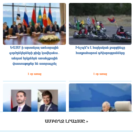
ԵԱՏՄ-ի արտոնյալ առևտրային
Ինչպե՞ս է հայկական քարթինգը
գործընկերների թիվը կավելանա․
հաղթահարում դժվարությունները
անդամ երկրներն առանցքային
փաստաթղթեր են ստորագրել
1 օր առաջ
1 օր առաջ
ԱՄԲՈՂՋ ԼՐԱՀՈՍԸ »
Շվեդիայի Ռիկսդագի խոսնակը
2025 թվականին Հայաստանը ԵԱՏՄ–