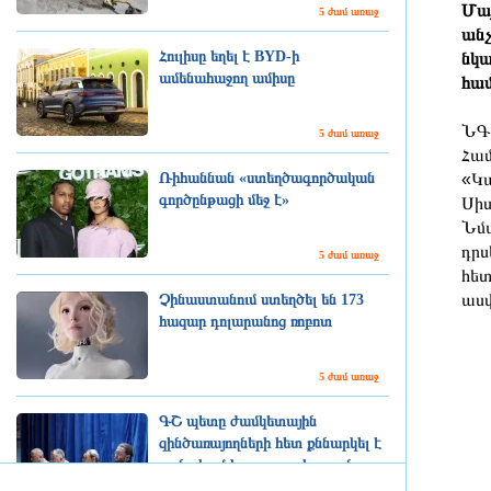
Մայ
5 ժամ առաջ
անչ
Հուլիսը եղել է BYD-ի
նկա
ամենահաջող ամիսը
համ
ՆԳՆ
5 ժամ առաջ
Համ
Ռիհաննան «ստեղծագործական
«Կա
գործընթացի մեջ է»
Սիս
Նմա
դրս
5 ժամ առաջ
հետ
ասվ
Չինաստանում ստեղծել են 173
հազար դոլարանոց ռոբոտ
5 ժամ առաջ
ԳՇ պետը ժամկետային
զինծառայողների հետ քննարկել է
բանակում կարգապահության
բարձրացման հարցերը