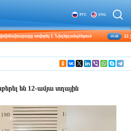
Tbilisi
Moscow
РУС
ENG
03:53
02:53
արը սովորել է Նիդերլանդներում
ՀՀ շրջաններ
19:46
բերել են 12-ամյա տղային