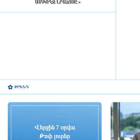
ԱՄԲՈՂՋ ԼՐԱՀՈՍԸ »
5 ժամ առաջ
Շինարարական աշխատանքների
պատճառով Խանջյանի մի
հատվածը փակ կլինի, Տ4-ի
երթուղին էլ կփոխվի
5 ժամ առաջ
Ընտրական բնույթի
հանցագործությունների դեպքերի
առթիվ նախաձեռնվել է 209
քրեական վարույթ
5 ժամ առաջ
ԹՐԵՆԴ
Սա կարելի է որպես
մարտահրավեր դիտարկել
6 ժամ առաջ
Վերջին 7 օրվա
Չուամենին և Կամավինգան
գերադասում են մնալ Մադրիդում
Թոփ լուրեր