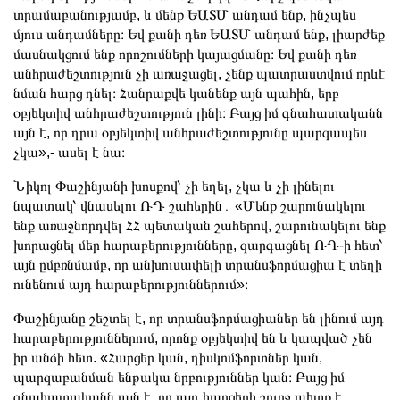
տրամաբանությամբ, և մենք ԵԱՏՄ անդամ ենք, ինչպես
մյուս անդամները։ Եվ քանի դեռ ԵԱՏՄ անդամ ենք, լիարժեք
մասնակցում ենք որոշումների կայացմանը։ Եվ քանի դեռ
անհրաժեշտություն չի առաջացել, չենք պատրաստվում որևէ
նման հարց դնել։ Հանրաքվե կանենք այն պահին, երբ
օբյեկտիվ անհրաժեշտություն լինի։ Բայց իմ գնահատականն
այն է, որ դրա օբյեկտիվ անհրաժեշտությունը պարզապես
չկա»,- ասել է նա։
Նիկոլ Փաշինյանի խոսքով՝ չի եղել, չկա և չի լինելու
նպատակ՝ վնասելու ՌԴ շահերին․ «Մենք շարունակելու
ենք առաջնորդվել ՀՀ պետական շահերով, շարունակելու ենք
խորացնել մեր հարաբերությունները, զարգացնել ՌԴ-ի հետ՝
այն ըմբռնմամբ, որ անխուսափելի տրանսֆորմացիա է տեղի
ունենում այդ հարաբերություններում»։
Փաշինյանը շեշտել է, որ տրանսֆորմացիաներ են լինում այդ
հարաբերություններում, որոնք օբյեկտիվ են և կապված չեն
իր անձի հետ. «Հարցեր կան, դիսկոմֆորտներ կան,
պարզաբանման ենթակա նրբություններ կան։ Բայց իմ
գնահատականն այն է, որ այդ հարցերի շուրջ պետք է