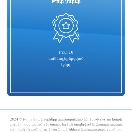
Թոփ լուրեր
0
Գարեգին Բ-ի և վեց եպիսկոպոսների
Իսրայելն արձագանքել է Թուրքիայի
գործը քննող դատավորն
մեղադրանքներին
ինքնաբացարկ հայտնեց. նոր
դատավոր է նշանակվելու
2 օր առաջ
2 օր առաջ
Թոփ 10
ամենաընթերցված
էջերը
Տաթև համայնքի նախկին ղեկավար
Համայնքներում կիրականացվեն
Մուրադ Սիմոնյանից կբռնագանձվի 4
հունական ժողովրդական պարերի
միլիոն 454 հազար դրամ
ուսուցման ծրագրեր
2024 © Բոլոր իրավունքները պաշտպանված են: Top-News.am կայքի
նյութերի օգտագործումն առանց հղման արգելվում է: Հրապարակման
հեղինակի կարծիքը ոչ միշտ է համընկնում խմբագրության կարծիքի
2 օր առաջ
2 օր առաջ