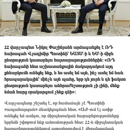
ՀՀ վարչապետ Նիկոլ Փաշինյանն արձագանքել է ՌԴ
նախագահ Վլադիմիր Պուտինի՝ ԵԱՏՄ-ի և ԵՄ-ի միջև
ընտրություն կատարելու հայտարարություններին։ «ՌԴ
նախագահի հետ աշխատանքային մակարդակում այդ
քննարկումն ունեցել ենք, և ես ասել եմ այն, ինչ ասել եմ նաև
հրապարակային՝ մինչև այն պահը, երբ դե յուրե և դե ֆակտո
ընտրություն կատարելու անհրաժեշտություն չի լինի, մենք
նման հարց օրակարգում չենք դնի»։
Վարչապետը շեշտել է, որ համաձայն չէ Պուտինի
«ապահարզան» ձևակերպման հետ. «ԱԺ-ում էլ առիթ
ունեցել եմ ասելու, որ միջպետական հարաբերությունները
երբեմն շփոթում ենք ամուսնության հետ։ ՀՀ-ն միջպետական
հարաբերություններում առաջնորդվում է միջպետական