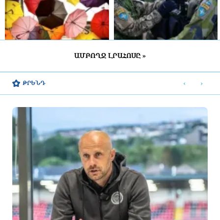
ԱՄԲՈՂՋ ԼՐԱՀՈՍԸ »
ՀՀ շրջանների մեծ մասում սպասվում է
Շվեդիայում 2026 թվականին
կարճատև անձրև և ամպրոպ,
զորակոչիկների թիվը կլինի
‹
›
ԹՐԵՆԴ
հնարավոր է կարկուտ
ամենամեծը մի քանի տասնամյակի
ընթացքում
8 ժամ առաջ
8 ժամ առաջ
«ՑԱՅԳ» հեռուստաընկերությունն
Հիմնանորոգվում է Սևան-Մարտունի-
իրականացնում է «Շիրակցու խոսք»
Վարդենիս-ՀՀ սահման
ծրագիրը
ավտոճանապարհի մի հատվածը