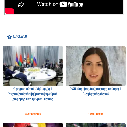
ԼՐԱՀՈՍ
Ղրղզստանում մեկնարկել է
ԲՏԱ նոր փոխնախարարը սովորել է
Եվրասիական միջկառավարական
Նիդերլանդներում
խորհրդի նեղ կազմով նիստը
8 ժամ առաջ
8 ժամ առաջ