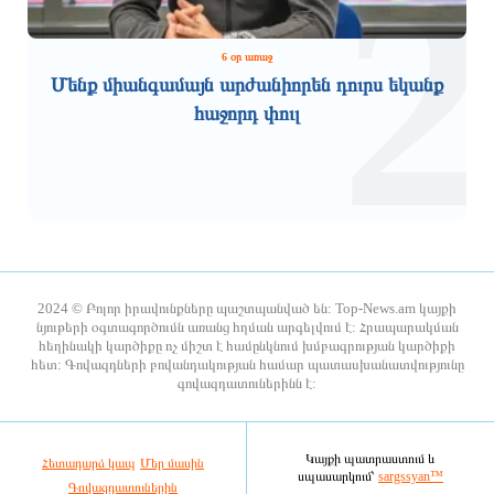
1
2
9 ժամ առաջ
9 ժամ առաջ
6 օր առաջ
Մենք միանգամայն արժանիորեն դուրս եկանք
հաջորդ փուլ
Հուլիսը եղել է BYD-ի ամենահաջող
Ռիհաննան «ստեղծագործական
ամիսը
գործընթացի մեջ է»
2024 © Բոլոր իրավունքները պաշտպանված են: Top-News.am կայքի
նյութերի օգտագործումն առանց հղման արգելվում է: Հրապարակման
հեղինակի կարծիքը ոչ միշտ է համընկնում խմբագրության կարծիքի
9 ժամ առաջ
9 ժամ առաջ
հետ: Գովազդների բովանդակության համար պատասխանատվությունը
գովազդատուներինն է:
Չինաստանում ստեղծել են 173 հազար
ԳՇ պետը ժամկետային
դոլարանոց ռոբոտ
զինծառայողների հետ քննարկել է
բանակում կարգապահության
բարձրացման հարցերը
Կայքի պատրաստում և
Հետադարձ կապ
Մեր մասին
սպասարկում՝
sargssyan™
Գովազդատուներին