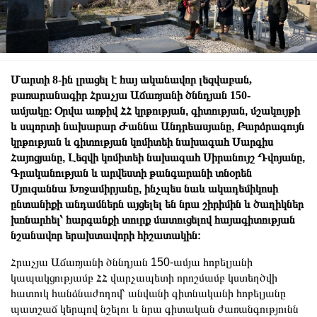
Մարտի 8-ին լրացել է հայ ականավոր լեզվաբան,
բառարանագիր Հրաչյա Աճառյանի ծննդյան 150-
ամյակը։
Օրվա առթիվ ՀՀ կրթության, գիտության, մշակույթի
և սպորտի նախարար Ժաննա Անդրեասյանը, Բարձրագույն
կրթության և գիտության կոմիտեի նախագահ Սարգիս
Հայոցյանը, Լեզվի կոմիտեի նախագահ Սիրանույշ Դվոյանը,
Գրականության և արվեստի թանգարանի տնօրեն
Սյուզաննա Խոջամիրյանը, ինչպես նաև ակադեմիկոսի
ընտանիքի անդամներն այցելել են նրա շիրիմին և ծաղիկներ
խոնարհել՝ հարգանքի տուրք մատուցելով հայագիտության
նշանավոր երախտավորի հիշատակին։
Հրաչյա Աճառյանի ծննդյան 150-ամյա հոբելյանի
կապակցությամբ ՀՀ վարչապետի որոշմամբ կստեղծվի
հատուկ հանձնաժողով՝ անվանի գիտնականի հոբելյանը
պատշաճ կերպով նշելու և նրա գիտական ժառանգությունն