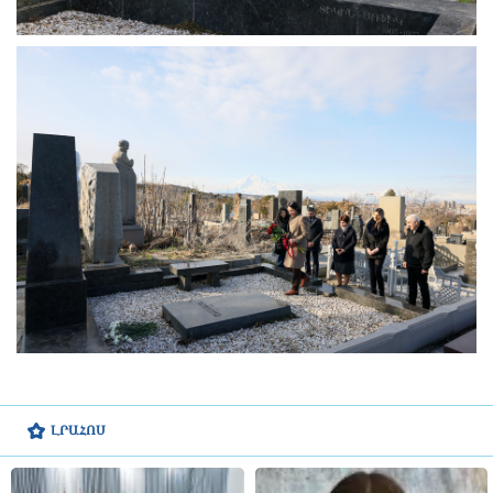
ԼՐԱՀՈՍ