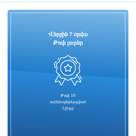
ընթացքում
2 ժամ առաջ
2 ժամ առաջ
Վերջին 7 օրվա
Թոփ լուրեր
0
«ՑԱՅԳ» հեռուստաընկերությունն
Հիմնանորոգվում է Սևան-Մարտունի-
իրականացնում է «Շիրակցու խոսք»
Վարդենիս-ՀՀ սահման
ծրագիրը
ավտոճանապարհի մի հատվածը
2 ժամ առաջ
2 ժամ առաջ
Թոփ 10
ամենաընթերցված
էջերը