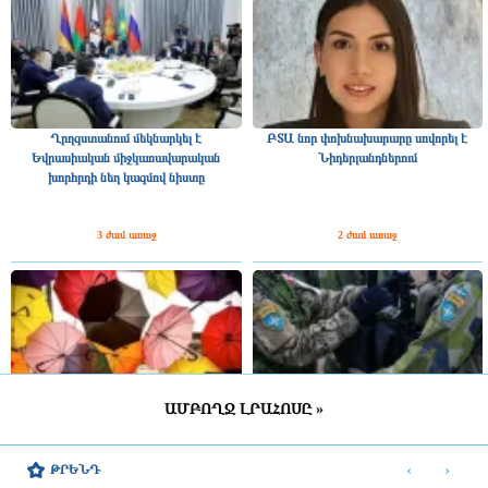
Ղրղզստանում մեկնարկել է
ԲՏԱ նոր փոխնախարարը սովորել է
Եվրասիական միջկառավարական
Նիդերլանդներում
խորհրդի նեղ կազմով նիստը
3 ժամ առաջ
2 ժամ առաջ
ԱՄԲՈՂՋ ԼՐԱՀՈՍԸ »
ՀՀ շրջանների մեծ մասում սպասվում է
Շվեդիայում 2026 թվականին
կարճատև անձրև և ամպրոպ,
զորակոչիկների թիվը կլինի
‹
›
ԹՐԵՆԴ
հնարավոր է կարկուտ
ամենամեծը մի քանի տասնամյակի