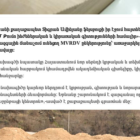
անի քաղաքապետ Տիգրան Ավինյանը ֆեյսբուքի իր էջում հայտնել
 Թումո ինժեներական և կիրառական գիտությունների համալիր»-
ազգային ճանաչում ունեցող MVRDV ընկերությունը՝ առաջարկ
ավայր։
խագծի նպատակը Հայաստանում նոր սերնդի կրթական և տեխնոլ
սնական հարթակում կհամադրվեն ակադեմիական գիտելիքը, կի
հանջարկը։
 նախագիծը կարևոր ներդրում է կրթության, գիտության և նորար
նագետների ձևավորմանը։ Երևանը շարունակում է զարգանալ ո
ջընթացի կենտրոն»,-ասված է քաքաքապետի գրառման մեջ։