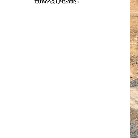
ԱՄԲՈՂՋ ԼՐԱՀՈՍԸ »
Կառավարությունը գումար է
հատկացրել ճանապարհների
հիմնանորոգման, կառուցման,
վերակառուցման, միջին նորոգման
և կլաստերային դպրոցներ տանող
ճանապարհների համար
3 ժամ առաջ
ԵԱՏՄ-ի և ԱՄԷ-ի միջև ազատ
առևտրի գոտու մասին
պայմանագիրն ուժի մեջ կմտնի
2026 թվականի հոկտեմբերի 6-ին
3 ժամ առաջ
Կասեցվել է «Օձուն»
ապրանքանիշի գազավորված
զովացուցիչ ըմպելիքների
արտադրությունը
3 ժամ առաջ
Իրանի շուրջ հակամարտության
կարգավորումից հետո նավթի և