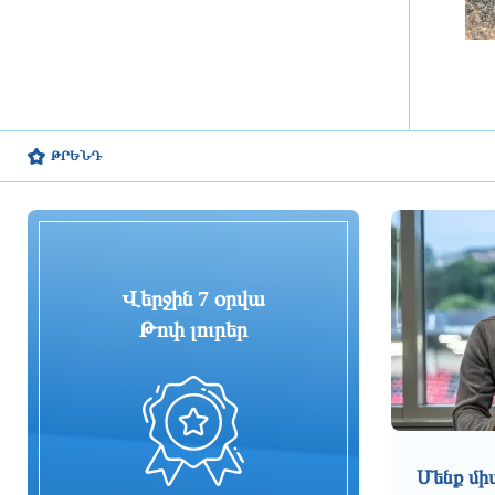
բենզինի գները կտրուկ կնվազեն.
Թրամփ
3 ժամ առաջ
Մանրամասներ
բենզալցակայանում տեղի ունեցած
պայթյունից. ՆԳՆ
ԹՐԵՆԴ
3 ժամ առաջ
Subway միջազգային արագ սննդի
ցանց Հայաստանում
Վերջին 7 օրվա
3 ժամ առաջ
Թոփ լուրեր
Փրկարարներն աղբակույտի
տակից դուրս են բերել
քաղաքացուն
3 ժամ առաջ
Անհայտ կորած քաղաքացիական
Մենք մի
անձանց ընտանիքները ևս երեք