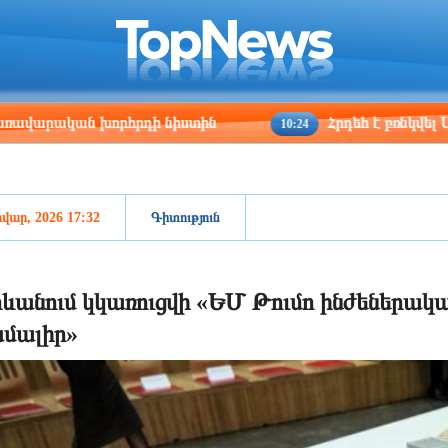
ris
Los Angeles
Beijing
Yerevan
:31
23:31
14:31
10:31
որհրդի նիստին
Հրդեհ է բռնկվել Սիլիկյան թա
10:24
վար, 2026 17:32
Գիտություն
ևանում կկառուցվի «ԵՄ Թումո ինժեներակա
մալիր»