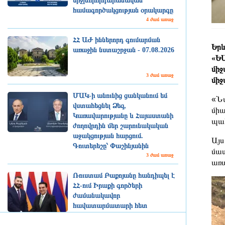
միջխորհրդարանական
համագործակցության օրակարգը
4 ժամ առաջ
ՀՀ ԱԺ իններորդ գումարման
Երև
առաջին նստաշրջան - 07.08.2026
«ԵՄ
միջ
3 ժամ առաջ
միջ
ՄԱԿ-ի անունից ցանկանում եմ
«Նա
վստահեցնել Ձեզ,
միա
Կառավարությանը և Հայաստանի
պա
ժողովրդին մեր շարունակական
աջակցության հարցում.
Այս
Գուտերեշը՝ Փաշինյանին
մաս
3 ժամ առաջ
առա
Ռուստամ Բաքոյանը հանդիպել է
ՀՀ-ում Իրաքի գործերի
ժամանակավոր
հավատարմատարի հետ
3 ժամ առաջ