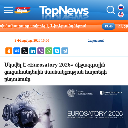
խարարը սովորել է Նիդերլանդներում
ՀՀ շրջան
19:46
2 Փետրվար, 2026 16:00
Հայաստան
Սկսվել է «Eurosatory 2026» միջազգային
ցուցահանդեսին մասնակցության հայտերի
ընդունումը