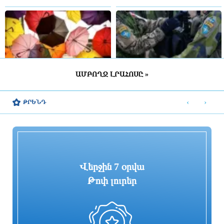
ԱՄԲՈՂՋ ԼՐԱՀՈՍԸ »
ՀՀ շրջանների մեծ մասում սպասվում է
Շվեդիայում 2026 թվականին
կարճատև անձրև և ամպրոպ,
զորակոչիկների թիվը կլինի
‹
›
ԹՐԵՆԴ
հնարավոր է կարկուտ
ամենամեծը մի քանի տասնամյակի
ընթացքում
3 ժամ առաջ
3 ժամ առաջ
Վերջին 7 օրվա
Թոփ լուրեր
«ՑԱՅԳ» հեռուստաընկերությունն
Հիմնանորոգվում է Սևան-Մարտունի-