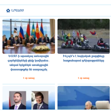
ԼՐԱՀՈՍ
ԵԱՏՄ-ի արտոնյալ առևտրային
Ինչպե՞ս է հայկական քարթինգը
գործընկերների թիվը կավելանա․
հաղթահարում դժվարությունները
անդամ երկրներն առանցքային
փաստաթղթեր են ստորագրել
1 օր առաջ
1 օր առաջ