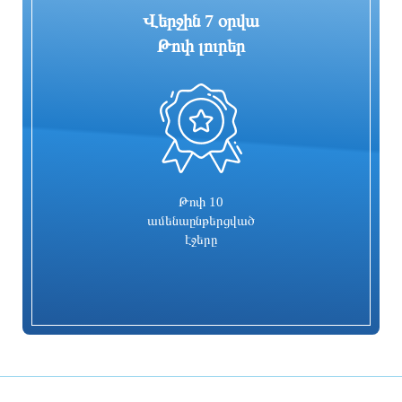
Վերջին 7 օրվա
Թոփ լուրեր
0
Ակումբի ղեկավարությունը պատրաստ
2026-ի 1-ին կիսամյակում կոռուպցիոն
է եղել բավարարել Վինիսիուսի
բնույթի հանցագործությունների
ֆինանսական պահանջները
վերաբերյալ քննվել է 307 քրեական
վարույթ. ՔԿ
3 ժամ առաջ
3 ժամ առաջ
Թոփ 10
ամենաընթերցված
էջերը
ՆԳ նախարարը Սյունիքի
Թաիլանդի դպրոցում աշակերտը
սահմանային պահակակետերում
կրակոցներ է արձակել. կան զոհեր
հետևել է Ոստիկանության գվարդիայի