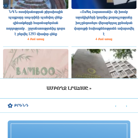
ՆԳՆ ոստիկանության թիրախային
«Ուժեղ Հայաստանի» մի խումբ
պայքարը ապօրինի պահվող զենք-
աջակիցների կողմից քարոզչությանը
զինամթերքի հայտնաբերման
խոչընդոտելու վերաբերյալ քրեական
ուղղությամբ․ շրջանառությունից դուրս
վարույթի նախաքննությունն ավարտվել
է բերվել 1293 միավոր զենք
է
4 ժամ առաջ
4 ժամ առաջ
ԱՄԲՈՂՋ ԼՐԱՀՈՍԸ »
Սուր աղիքային վարակ նախնական
Կառուցվածքային փոփոխություններ ՀՀ
ախտորոշմամբ ԲԿ է տեղափոխվել
քննչական կոմիտեում
‹
›
ԹՐԵՆԴ
երեք անձ. ՍԱՏՄ-ն վերահսկողություն
է սկսել «Բամբու» բար-ռեստորանում
4 ժամ առաջ
4 ժամ առաջ