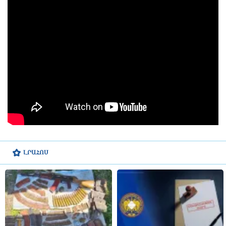
ԼՐԱՀՈՍ