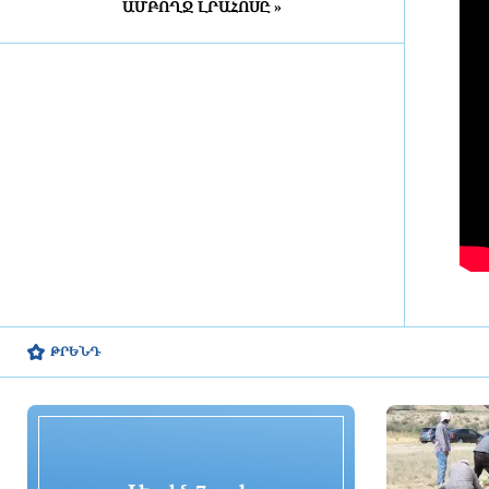
ԱՄԲՈՂՋ ԼՐԱՀՈՍԸ »
Դատախազությունն
«Արարատցեմենտ»-ի
սեփականության իրավունքով
պատկանող մարզադպրոցի
ձեռքբերման գործընթացում
հայտնաբերել է մի շարք
խախտումներ
11 ժամ առաջ
«Նավասարդը»՝ 5 տարեկան․
Սիսիանում հայ-իրանական
փառատոնը կանցկացվի երկօրյա
ձևաչափով
11 ժամ առաջ
ՀՀ ԱԱԾ սահմանապահ զորքերի
ԹՐԵՆԴ
պատվիրակության այցը Լիտվա
12 ժամ առաջ
ՀԷՑ-ում հաշվիչների գնման
մրցույթից 500 մլն դրամից ավելի