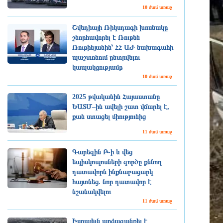
10 ժամ առաջ
Շվեդիայի Ռիկսդագի խոսնակը
շնորհավորել է Ռուբեն
Ռուբինյանին՝ ՀՀ ԱԺ նախագահի
պաշտոնում ընտրվելու
կապակցությամբ
10 ժամ առաջ
2025 թվականին Հայաստանը
ԵԱՏՄ–ին ավելի շատ վճարել է,
քան ստացել միությունից
11 ժամ առաջ
Գարեգին Բ-ի և վեց
եպիսկոպոսների գործը քննող
դատավորն ինքնաբացարկ
հայտնեց. նոր դատավոր է
նշանակվելու
11 ժամ առաջ
Իսրայելն արձագանքել է