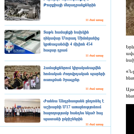
Թուրքիայի մեղադրանքներին
11 ժամ առաջ
Տաթև համայնքի նախկին
ղեկավար Մուրադ Սիմոնյանից
կբռնագանձվի 4 միլիոն 454
Երև
հազար դրամ
ավտ
11 ժամ առաջ
նախ
Համայնքներում կիրականացվեն
«Նր
հունական ժողովրդական պարերի
հետ
ուսուցման ծրագրեր
Այս
11 ժամ առաջ
հետ
Ժաննա Անդրեասյանն ընդունել է
աշխարհի Մ17 առաջնությունում
հաջողությամբ հանդես եկած հայ
պատանի ըմբիշներին
11 ժամ առաջ