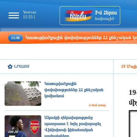
Իմ Հերոս
Yerevan
Tbilisi
Moscow
Pa
15:55
15:55
14:55
13
նախագիծ
Կառուցվածքային փոփոխություններ ՀՀ քննչական կոմիտեում
ԼՐԱՀՈՍ
19 Մայի
Կառուցվածքային
փոփոխություններ ՀՀ քննչական
19
կոմիտեում
մի
4 ժամ առաջ
Ակումբի ղեկավարությունը
պատրաստ է եղել բավարարել
Վինիսիուսի ֆինանսական
պահանջները