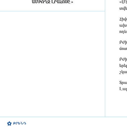
Հռոմեական կայսրության
«Մե
ԱՄԲՈՂՋ ԼՐԱՀՈՍԸ »
ամենատպավորիչ ինժեներական
տվե
ձեռքբերումներից մեկը
Հիվ
3 ժամ առաջ
ախտ
ողն
Բացահայտելով Հայաստանը
Բժի
մոտ
3 ժամ առաջ
Բժի
Կապահովվի ազգային
երե
փոքրամասնությունների լեզուների
չկա
ուսուցման առավել հասանելի
կազմակերպումը
Տրա
3 ժամ առաջ
Լաբ
Ազատությունից զրկված անձանց
իրավունքների ապահովմանն
առնչվող մի շարք հարցեր
շարունակում են մնալ չլուծված․
ՄԻՊ
ԹՐԵՆԴ
2 ժամ առաջ