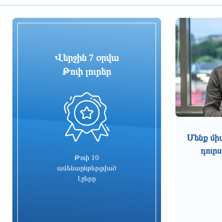
Թրամփը երկրորդ անգամ է
փորձում սահմանափակել ԱՄՆ
քաղաքացիություն ստանալու
ծննդյան իրավունքը
2 ժամ առաջ
Վերջին 7 օրվա
Թոփ լուրեր
Տավուշի պարեկները հայտնաբերել
են անկանոն երթևեկող «Նիվան»
և տեղափոխել պահպանվող
հատուկ տարածք
0
2 ժամ առաջ
2026-ի առաջին կիսամյակում
Մենք մի
ընտանեկան բռնության 204 գործ է
դուրս
ուղարկվել դատարան. ՔԿ
Թոփ 10
ամենաընթերցված
2 ժամ առաջ
էջերը
Յան Կոուտոն «Բորուսիա
Դորտմունդից» միացել է
«Կոմոյին»