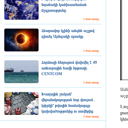
եղանակի կանխատեսման
ճշգրտությունը
3 ժամ առաջ
Հնարավոր կլինի անզեն աչքով
դիտել Արեգակի պսակը
3 ժամ առաջ
Հորմուզի նեղուցում փոխվել է 49
առևտրային նավի երթուղի.
CENTCOM
3 ժամ առաջ
Ամե
Խաղային շուկան՝
աչք
վերահսկողության նոր փուլում․
կփրկի՞ թվային համակարգը
Լու
կախվածությունից ու ստվերից
քաղ
3 ժամ առաջ
կեն