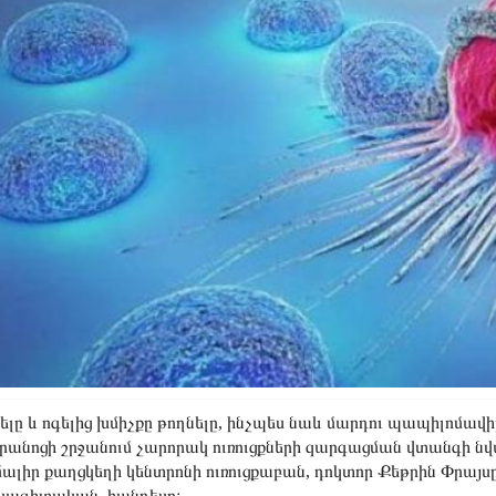
լը և ոգելից խմիչքը թողնելը, ինչպես նաև մարդու պապիլոմավ
անոցի շրջանում չարորակ ուռուցքների զարգացման վտանգի նվ
ալիր քաղցկեղի կենտրոնի ուռուցքաբան, դոկտոր Քեթրին Փրայսը
շկագիտական հանդեսը։