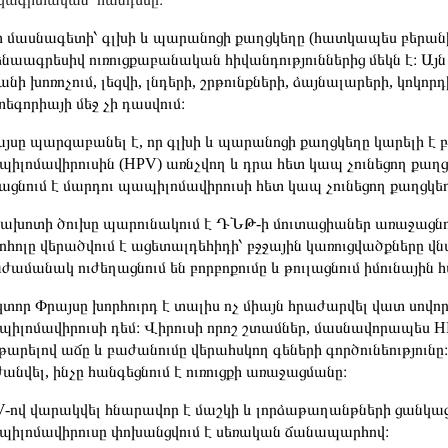
 մասնագետի՝ գլխի և պարանոցի քաղցկեղը (հատկապես բերան
նաագրեսիվ ուռուցքաբանական հիվանդություններից մեկն է։ Այն
անի խոռոչում, լեզվի, լնդերի, շրթունքների, ձայնալարերի, կոկո
եգորիայի մեջ չի դասվում։
յսը պարզաբանել է, որ գլխի և պարանոցի քաղցկեղը կարելի է բ
իլոմավիրուսին (HPV) առնչվող և դրա հետ կապ չունեցող քաղ
ացնում է մարդու պապիլոմավիրուսի հետ կապ չունեցող քաղցկ
խոտի ծուխը պարունակում է ԴՆԹ-ի մուտացիաներ առաջացնող 
ոհոլը վերածվում է ացետալդեհիդի՝ բջջային կառուցվածքները վնա
ժամանակ ուժեղացնում են բորբոքումը և թուլացնում իմունային 
տոր Փրայսը խորհուրդ է տալիս ոչ միայն հրաժարվել վատ սովո
իլոմավիրուսի դեմ։ Վիրուսի որոշ շտամներ, մասնավորապես HPV-
արելով աճը և բաժանումը վերահսկող գեների գործունեությունը։ 
անվել, ինչը հանգեցնում է ուռուցքի առաջացմանը։
-ով վարակվել հնարավոր է մաշկի և լորձաթաղանթների ցանկաց
իլոմավիրուսը փոխանցվում է սեռական ճանապարհով։