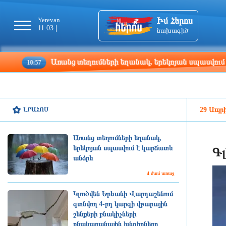
Իմ Հերոս
Yerevan
Tbilisi
Moscow
Pa
11:03
11:03
10:03
09
նախագիծ
Առանց տեղումների եղանակ, երեկոյան սպասվում է կարճա
57
ԼՐԱՀՈՍ
29 Ապրի
Առանց տեղումների եղանակ,
երեկոյան սպասվում է կարճատև
Գլ
անձրև
4 ժամ առաջ
Կլուծվեն Երևանի Վարդաշենում
գտնվող 4-րդ կարգի վթարային
շենքերի բնակիչների
բնակարանային խնդիրները