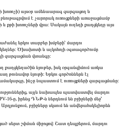
ի խոռոչի) այսօր ամենաարագ զարգացող և
 բնութագրվում է չարորակ ուռուցքների առաջացմամբ
րդի և քթի խոռոչների վրա։ Սակայն ուղեղի քաղցկեղը այս
աժանել երկու տարբեր խմբերի՝ մարդու
ցկեղներ։ Ծխախոտի և ալկոհոլի օգտագործումը
եղի զարգացման վտանգը։
քաղցկեղածին նյութեր, իսկ օրգանզիմում առկա
սղ թունավոր նյութի։ Երկու գործոններն էլ
համակարգը, ինչը նպաստում է ուռուցքների զարգացմանը։
րություններից, այլև նախապես պատվաստվել մարդու
16-ը, իրենց ԴՆԹ-ն ներդնում են բջիջների մեջ՝
Արդյունքում, բջիջները սկսում են անվերահսկելիորեն
ած սերտ շփման միջոցով։ Շատ դեպքերում, մարդու