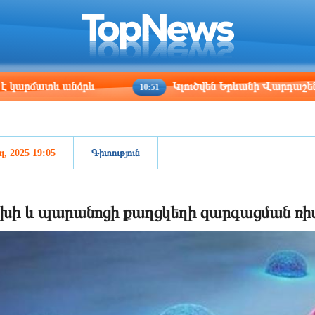
ris
Los Angeles
Beijing
Yerevan
:03
00:03
15:03
11:03
տև անձրև
Կլուծվեն Երևանի Վարդաշենում գտնվո
10:51
լ, 2025 19:05
Գիտություն
խի և պարանոցի քաղցկեղի զարգացման ռիսկ