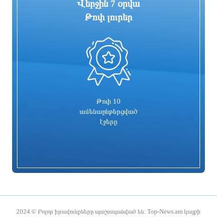
Վերջին 7 օրվա
Թոփ լուրեր
0
Պակիստանի, Հայաստանի եւ ողջ
Գյումրու համայնքապետարանի
Կովկասի միջեւ մեծ հեռանկարներ է
նկատմամբ վստահության անկման և
տեսնում ՌԴ-ում Իսլամաբադի
կառույցի անգործության հերթական
դեսպանը
փաստը՝ լուսանկարներով․ ՔՊ
խմբակցություն
3 ժամ առաջ
3 ժամ առաջ
Թոփ 10
ամենաընթերցված
էջերը
ԱՄՆ վիզան պետք է օգտագործել
ՀՀ տարածքում ավտոճանապարհներն
առանց խախտումների․
անցանելի են
դեսպանություն
2024 © Բոլոր իրավունքները պաշտպանված են: Top-News.am կայքի