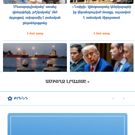
Մետալուրգիականը՝ առանց
«Նաիրի» կինոթատրոնը կներկայացնի
դիմորդների, բժշկականը՝ մեծ
իր վերանորոգված մուտքը. սպասվում
մրցույթով. ավարտվել է բուհական
է տոնական միջոցառում
ընդունելությունը
4 ժամ առաջ
4 ժամ առաջ
ԱՄԲՈՂՋ ԼՐԱՀՈՍԸ »
Իրանի եւ Օմանի միջեւ
Թրամփը Պենտագոնի ղեկավարից
համաձայնագիրը Թեհրանին Հորմուզի
պարզաբանումներ է պահանջել
‹
›
ԹՐԵՆԴ
նեղուցը վերահսկելու իրավունք կտա.
Reuters
4 ժամ առաջ
4 ժամ առաջ