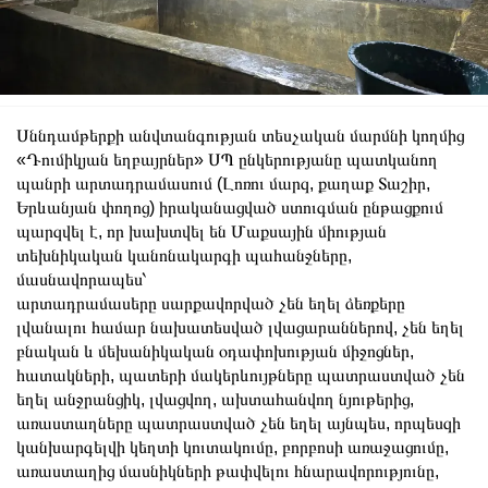
Սննդամթերքի անվտանգության տեսչական մարմնի կողմից
«Դումիկյան եղբայրներ» ՍՊ ընկերությանը պատկանող
պանրի արտադրամասում (Լոռու մարզ, քաղաք Տաշիր,
Երևանյան փողոց) իրականացված ստուգման ընթացքում
պարզվել է, որ խախտվել են Մաքսային միության
տեխնիկական կանոնակարգի պահանջները,
մասնավորապես՝
արտադրամասերը սարքավորված չեն եղել ձեռքերը
լվանալու համար նախատեսված լվացարաններով,
չեն եղել
բնական և մեխանիկական օդափոխության միջոցներ,
հատակների, պատերի մակերևույթները պատրաստված չեն
եղել անջրանցիկ, լվացվող, ախտահանվող նյութերից,
առաստաղները պատրաստված չեն եղել այնպես, որպեսզի
կանխարգելվի կեղտի կուտակումը, բորբոսի առաջացումը,
առաստաղից մասնիկների թափվելու հնարավորությունը,