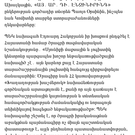
Ախալկացին, «ԱՅ․ ԱՐ․ ԴԻ․ ԷՆՋԻՆԻՐԻՆԳ»
ընկերության գործադիր տնօրեն Պաոլո Օրսինին,
ինչպես
նաև Կոմիտեի տարբեր ստորաբաժանումների
ղեկավարները։
ՊԵԿ նախագահ Էդուարդ Հակոբյանն իր խոսքում ընդգծել է
Հայաստանի համար ծրագրի ռազմավարական
նշանակությունը․ «Սյունիքի մաքսային և լոգիստիկ
կենտրոնը պարզապես խոշոր ենթակառուցվածքային
նախագիծ չէ․ այն կարևոր քայլ է Հայաստանը
տարածաշրջանային լոգիստիկ հանգույց դիրքավորելու
ճանապարհին։ Ծրագիրը նաև ՀՀ կառավարության
«Խաղաղության խաչմերուկ» նախաձեռնության
գործնական արտացոլումն է, քանի որ այն դառնալու է
տարածաշրջանային կայունության և տնտեսական
համագործակցության ժամանակակից ու նորագույն
տեխնիկայով հագեցած ենթակառուցվածք»։ ՊԵԿ
նախագահը շեշտել է, որ ծրագրի իրականացման
աջակցման պայմանագիրը ոչ միայն պաշտոնական
փաստաթուղթ է, այլև ընդհանուր պատասխանատվության,