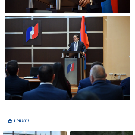
ԼՐԱՀՈՍ