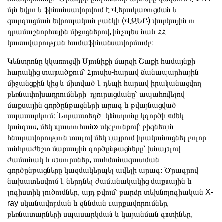
մլն եվրո և ֆինանսավորվում է Վերակառուցման և
զարգացման եվրոպական բանկի (ՎԶԵԲ) վարկային ու
դրամաշնորհային միջոցներով, ինչպես նաև ՀՀ
կառավարության համաֆինանսավորմամբ։
Կենտրոնը կկառուցվի Սյունիքի մարզի Շաքի համայնքի
հարակից տարածքում՝ Հյուսիս-հարավ ճանապարհային
միջանցքին կից և միտված է դեպի հարավ իրականացվող
բեռնափոխադրումների դյուրացմանը՝ ապահովելով
մաքսային գործընթացների արագ և թվայնացված
սպասարկում։ Նորաստեղծ կենտրոնը կգործի «մեկ
կանգառ, մեկ պատուհան» սկզբունքով՝ բիզնեսին
հնարավորություն տալով մեկ վայրում իրականացնել բոլոր
անհրաժեշտ մաքսային գործընթացները՝ խնայելով
ժամանակ և ռեսուրսներ, սահմանազատման
գործընթացները կազմակերպել ավելի արագ։ Ծրագրով
նախատեսվում է ներդնել ժամանակակից մաքսային և
լոգիստիկ լուծումներ, այդ թվում՝ բարձր տեխնոլոգիական X-
ray սկանավորման և զննման սարքավորումներ,
բեռնատարների սպասարկման և կայանման գոտիներ,