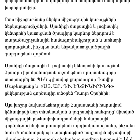
փոխվստահության և զարգացման հավակնոտ տեսլականի
խորհրդանիշը։
Ըստ միջոցառմանը ներկա միջազգային կառույցների
ներկայացուցիչների, Սյունիքի մաքսային և լոգիստիկ
կենտրոնի կառուցման ծրագիրը կարևոր ներդրում է
տարածաշրջանային համագործակցության և առևտրի
դյուրացման, ինչպես նաև ենթակառուցվածքային
զարգացման գործում։
Սյունիքի մաքսային և լոգիստիկ կենտրոնի կառուցման
ծրագրի իրականացման աջակցման պայմանագիրը
ստորագրել են ՊԵԿ գլխավոր քարտուղար Դավիթ
Մաթևոսյանը և «ԱՅ. ԱՐ. ԴԻ. ԷՆՋԻՆԻՐԻՆԳ»
ընկերության գործադիր տնօրեն Պաոլո Օրսինին։
Այս խոշոր նախաձեռնությամբ Հայաստանի հարավում
կձևավորվի նոր տնտեսական և լոգիստիկ հանգույց՝ միտված
միջազգային բեռնափոխադրումների և մաքսային
գործընթացների սպասարկման արդիականացմանը, ինչպես
նաև ժամանակակից և թվայնացված մաքսային միջավայրի
ձևավորմանը։ Ծրագրի ընդհանուր արժեքը կազմում է 14.4