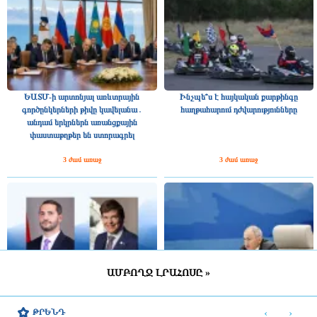
ԵԱՏՄ-ի արտոնյալ առևտրային
Ինչպե՞ս է հայկական քարթինգը
գործընկերների թիվը կավելանա․
հաղթահարում դժվարությունները
անդամ երկրներն առանցքային
փաստաթղթեր են ստորագրել
3 ժամ առաջ
3 ժամ առաջ
ԱՄԲՈՂՋ ԼՐԱՀՈՍԸ »
Շվեդիայի Ռիկսդագի խոսնակը
2025 թվականին Հայաստանը ԵԱՏՄ–
շնորհավորել է Ռուբեն Ռուբինյանին՝
ին ավելի շատ վճարել է, քան ստացել
‹
›
ԹՐԵՆԴ
ՀՀ ԱԺ նախագահի պաշտոնում
միությունից