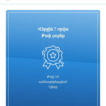
ընտրվելու կապակցությամբ
3 ժամ առաջ
3 ժամ առաջ
Վերջին 7 օրվա
Թոփ լուրեր
0
Գարեգին Բ-ի և վեց եպիսկոպոսների
Իսրայելն արձագանքել է Թուրքիայի
գործը քննող դատավորն
մեղադրանքներին
ինքնաբացարկ հայտնեց. նոր
դատավոր է նշանակվելու
3 ժամ առաջ
3 ժամ առաջ
Թոփ 10
ամենաընթերցված
էջերը