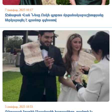
7 Հունվար, 2025 10:17
Ջոնաթան Վան Նեսը Ոսկե գլոբուս մրցանակաբաշխությանը
ներկայացել է գլամուր զգեստով
5 Հունվար, 2025 18:53
Դերասան Կարեն Ասլանյանի հարսանիքը. քավորն էլ