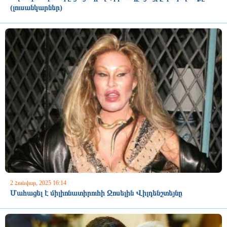
(լուսանկարներ)
2 Հունվար, 2025 16:14
Մահացել է միլիոնատիրուհի Ջոսելին Վիլդենշտեյնը