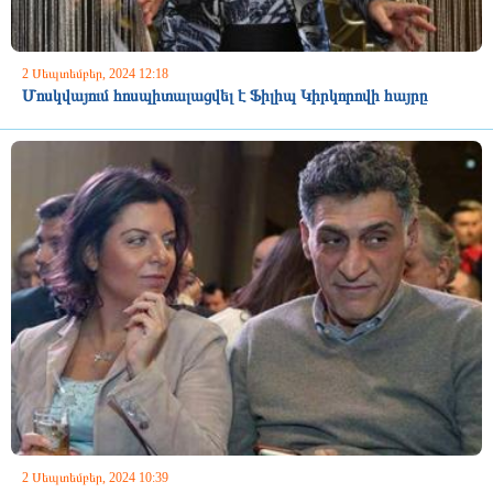
2 Սեպտեմբեր, 2024 12:18
Մոսկվայում հոսպիտալացվել է Ֆիլիպ Կիրկորովի հայրը
2 Սեպտեմբեր, 2024 10:39