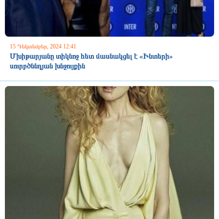
15 Դեկտեմբեր, 2024 12:41
Մխիթարյանը տիկնոջ հետ մասնակցել է «Ինտերի»
սուրբծննդյան խնջույքին