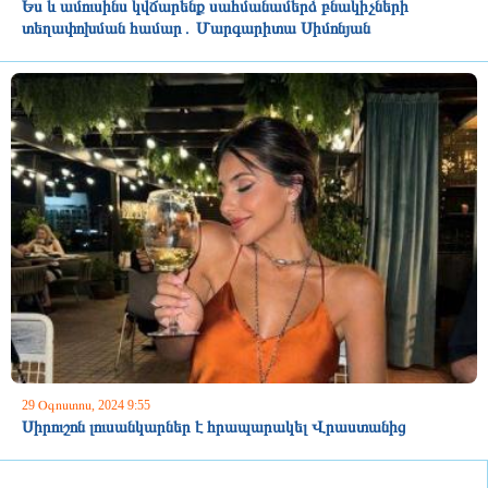
Ես և ամուսինս կվճարենք սահմանամերձ բնակիչների
տեղափոխման համար․ Մարգարիտա Սիմոնյան
29 Օգոստոս, 2024 9:55
Սիրուշոն լուսանկարներ է հրապարակել Վրաստանից