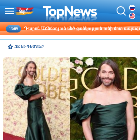
ւթյուն ունի մոտ ապագայում այցելելու Հայաստան. դեսպան Մկ
ՈՃ ԵՒ ԴԵՄՔԵՐ