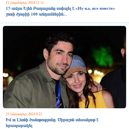
21 Հոկտեմբեր, 2024 11:12
17-ամյա Էլեն Բադալյանը ստիպել է «Ну-ка, все вместе»
շոուի ժյուրիի 100 անդամներին...
21 Հոկտեմբեր, 2024 9:22
Իմ ու Լևոնի ծանոթությունը. Սիրուշոն տեսանյութ է
հրապարակել