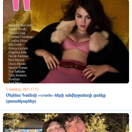
5 Հունվար, 2025 17:11
Սելենա Գոմեսի «crush»-ների անվերջանալի ցանկը
(լուսանկարներ)