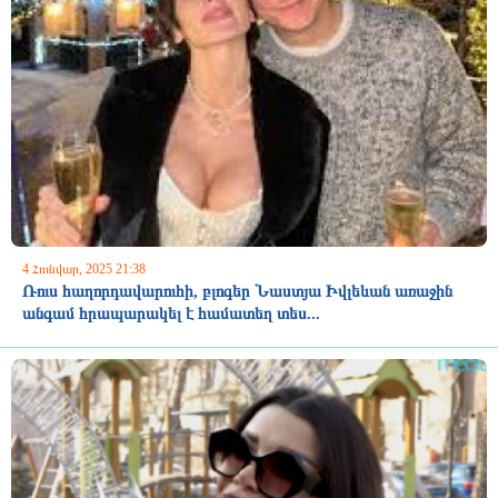
4 Հունվար, 2025 21:38
Ռուս հաղորդավարուհի, բլոգեր Նաստյա Իվլեևան առաջին
անգամ հրապարակել է համատեղ տես...