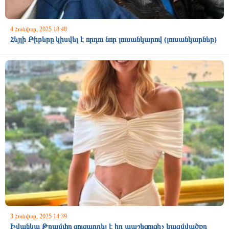
4 Հունվար, 2025 18:48
Հեյլի Բիբերը կիսվել է որդու նոր լուսանկարով (լուսանկարներ)
3 Հունվար, 2025 14:39
Իվանկա Թրամփը ցուցադրել է իր ապշեցուցիչ կազմվածքը