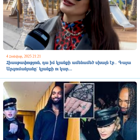
4 Հունվար, 2025 21:21
Հիասթափություն, դա իմ կյանքի ամենամեծ սխալն էր․ Գայա
Արզումանյանը` կյանքի ու կար...