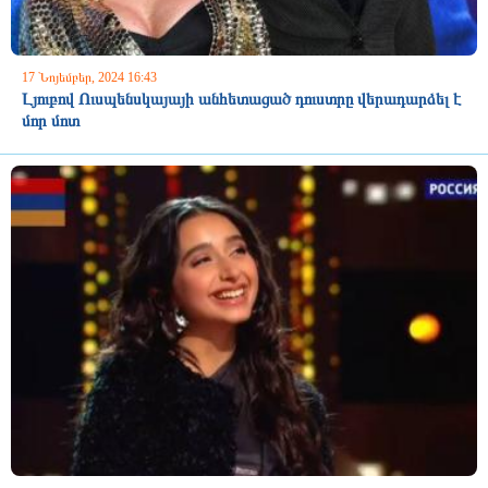
17 Նոյեմբեր, 2024 16:43
Լյուբով Ուսպենսկայայի անհետացած դուստրը վերադարձել է
մոր մոտ