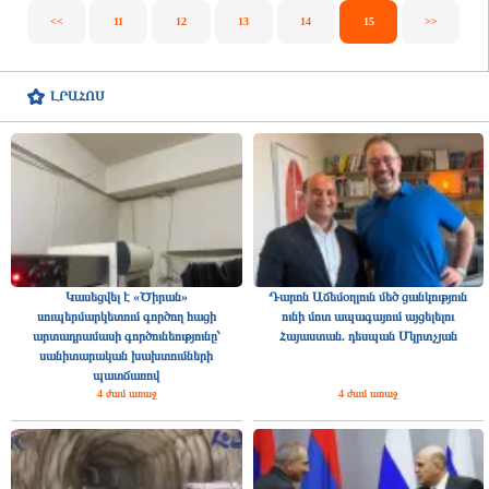
<<
11
12
13
14
15
>>
ԼՐԱՀՈՍ
Կասեցվել է «Ծիրան»
Դարոն Աճեմօղլուն մեծ ցանկություն
սուպերմարկետում գործող հացի
ունի մոտ ապագայում այցելելու
արտադրամասի գործունեությունը՝
Հայաստան. դեսպան Մկրտչյան
սանիտարական խախտումների
պատճառով
4 ժամ առաջ
4 ժամ առաջ