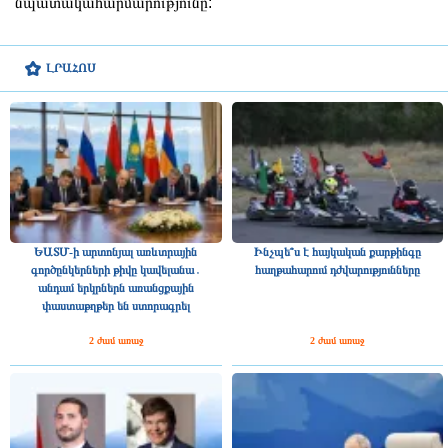
նպատակահարմարությունը:
ԼՐԱՀՈՍ
ԵԱՏՄ-ի արտոնյալ առևտրային
Ինչպե՞ս է հայկական քարթինգը
գործընկերների թիվը կավելանա․
հաղթահարում դժվարությունները
անդամ երկրներն առանցքային
փաստաթղթեր են ստորագրել
2 ժամ առաջ
2 ժամ առաջ