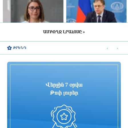
ԱՄԲՈՂՋ ԼՐԱՀՈՍԸ »
Քրիստիննե Գրիգորյանը
Ռուսաստանը պետք է երկարատեւ
վերանշանակվել է արտաքին
ռազմական գործողությունների
‹
›
ԹՐԵՆԴ
հետախուզության ծառայության պետի
պատրաստ լինի
պաշտոնում
4 ժամ առաջ
4 ժամ առաջ
Վերջին 7 օրվա
Թոփ լուրեր
Որքան է կազմում ՀՀ մշտական
Բենզալցակայանում տեղի է ունեցել
բնակչությունը
պայթյուն. կա 2 տուժած