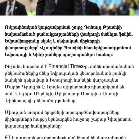
Ուկրաինական կարգավորման շուրջ Դոնալդ Թրամփի
նախաձեռնած բանակցությունների փակուղի մտնելու ֆոնին,
Եվրամիությունը սկսել է սեփական միջնորդի
փնտրտուքները՝ Վլադիմիր Պուտինի հետ երկխոսությունում
Եվրոպայի և Կիևի շահերը պաշտպանելու համար։
Ինչպես հայտնում է Financial Times-ը, ամենահավանական
թեկնածուներից մեկը Եվրոպական կենտրոնական բանկի
նախկին ղեկավար և Իտալիայի նախկին վարչապետ
Մարիո Դրագին է։ Որպես այլընտրանք դիտարկվում են
նաև Անգելա Մերկելի, Ալեքսանդր Ստուբի և Սաուլի
Նիինիստյոյի թեկնածությունները։
Միության անդամ երկրների արտգործնախարարները
միջնորդների հարցը կքննարկեն հաջորդ շաբաթ Կիպրոսում
կայանալիք հանդիպմանը։
FT-ի աղբյուրների փոխանցմամբ՝ Թրամփի վարչակազմն