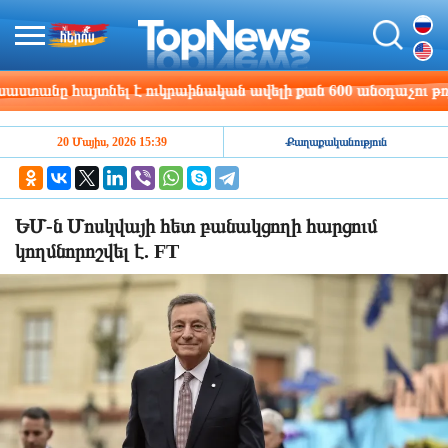
անը հայտնել է ուկրաինական ավելի քան 600 անօդաչու թռչող 
20 Մայիս, 2026 15:39
Քաղաքականություն
ԵՄ-ն Մոսկվայի հետ բանակցողի հարցում
կողմնորոշվել է. FT