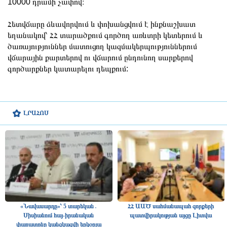
10000 դրամի չափով։
Հետվճարը ձևավորվում և փոխանցվում է ինքնաշխատ
եղանակով՝ ՀՀ տարածքում գործող առևտրի կետերում և
ծառայություններ մատուցող կազմակերպություններում
վճարային քարտերով ու վճարում ընդունող սարքերով
գործարքներ կատարելու դեպքում:
ԼՐԱՀՈՍ
«Նավասարդը»՝ 5 տարեկան․
ՀՀ ԱԱԾ սահմանապահ զորքերի
Սիսիանում հայ-իրանական
պատվիրակության այցը Լիտվա
փառատոնը կանցկացվի երկօրյա