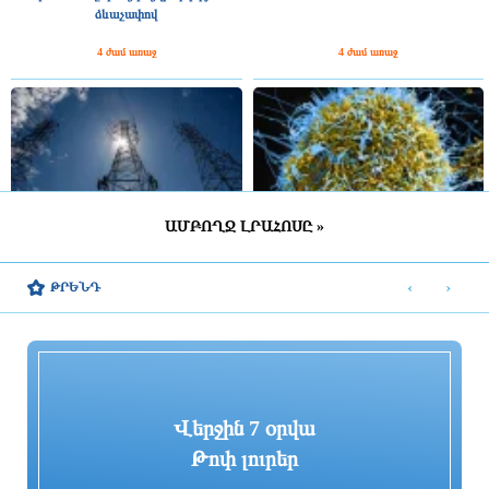
ձևաչափով
4 ժամ առաջ
4 ժամ առաջ
ԱՄԲՈՂՋ ԼՐԱՀՈՍԸ »
ՀԷՑ-ում հաշվիչների գնման մրցույթից
Հայաստանում էբոլայի
500 մլն դրամից ավելի խնայողություն է
ներթափանցման վտանգը ցածր է.
‹
›
ԹՐԵՆԴ
արձանագրվել
ՀՎԿԱԿ
4 ժամ առաջ
4 ժամ առաջ
Վերջին 7 օրվա
Թոփ լուրեր