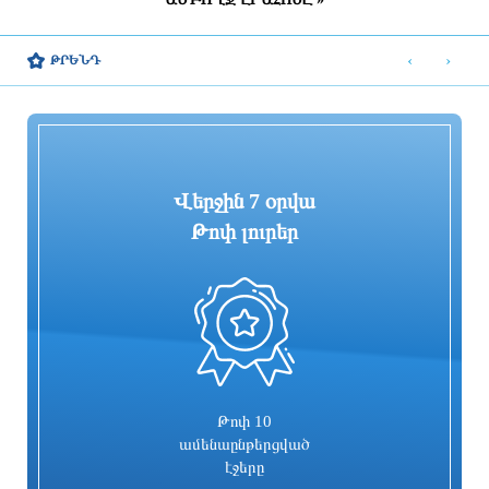
Կասեցվել է «Սևան-Անուշ»
Սաուդյան Արաբիան, Թուրքիան և
գազավորված ըմպելիքների
Պակիստանը պաշտպանական
‹
›
ԹՐԵՆԴ
արտադրությունը
համաձայնագիր կստորագրեն. AFP
4 ժամ առաջ
4 ժամ առաջ
Վերջին 7 օրվա
Թոփ լուրեր
0
Դեռ չափազանց վաղ է դրա մասին
Էլեկտրական շարժիչով
մտածելու համար. Թրամփ
տրանսպորտային միջոցների
մաքսատուրքի արտոնության քվոտայի
մնացորդը օգոստոսի 6-ի դրությամբ
3 ժամ առաջ
3 ժամ առաջ
Թոփ 10
ամենաընթերցված
էջերը