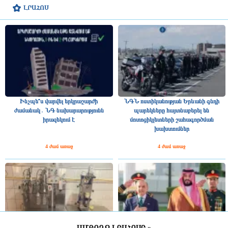
ԼՐԱՀՈՍ
Ինչպե՞ս վարվել երկրաշարժի
ՆԳՆ ոստիկանության Երևանի գնդի
ժամանակ․ ՆԳ նախարարությունն
պարեկները հայտնաբերել են
իրազեկում է
մոտոցիկլետների շահագործման
խախտումներ
4 ժամ առաջ
4 ժամ առաջ
ԱՄԲՈՂՋ ԼՐԱՀՈՍԸ »