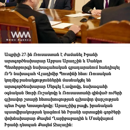
Ապրիլի 27-ին Ռուսաստան է ժամանել Իրանի
արտգործնախարար Աբբաս Արաղչին և Սանկտ
Պետերբուրգի նախագահական գրադարանում հանդիպել
ՌԴ նախագահ Վլադիմիր Պուտինի հետ: Ռուսական
կողմից բանակցություններին մասնակցել են
արտգործնախարար Սերգեյ Լավրովը, նախագահի
օգնական Յուրի Ուշակովը և Ռուսաստանի զինված ուժերի
գլխավոր շտաբի հետախուզության գլխավոր վարչության
պետ Իգոր Կոստյուկովը։ Արաղչիից բացի, իրանական
պատվիրակության կազմում են Իրանի արտաքին գործերի
փոխնախարար Քազեմ Ղարիբաբադին և Մոսկվայում
Իրանի դեսպան Քազեմ Ջալալին։