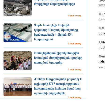
Թուրքիայի մեղադրանքներին
մաս
Ավե
3 ժամ առաջ
գոր
Տաթև համայնքի նախկին
ԱԹՍ
ղեկավար Մուրադ Սիմոնյանից
ներ
կբռնագանձվի 4 միլիոն 454
հազար դրամ
Լեն
3 ժամ առաջ
ընկ
Համայնքներում կիրականացվեն
Ռու
հունական ժողովրդական պարերի
ոչն
ուսուցման ծրագրեր
սար
3 ժամ առաջ
Ժաննա Անդրեասյանն ընդունել է
աշխարհի Մ17 առաջնությունում
հաջողությամբ հանդես եկած հայ
պատանի ըմբիշներին
3 ժամ առաջ