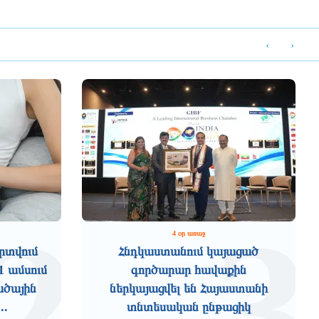
‹
›
2
3
4 օր առաջ
րտվում
Հնդկաստանում կայացած
1 ամսում
գործարար հավաքին
ածային
ներկայացվել են Հայաստանի
..
տնտեսական ընթացիկ