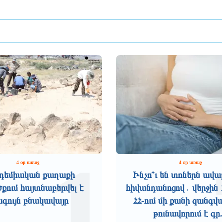
1
4 օր առաջ
4 օր առաջ
դեմիական քաղաքի
Ինչո՞ւ են տոներն ավա
ում հայտնաբերվել է
հիվանդանոցով․ վերջին 
ագույն բնակավայր
ՀՀ-ում մի քանի զանգվ
թունավորում է գր.