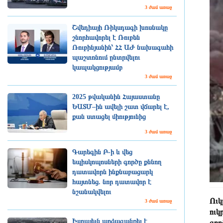
3 ժամ առաջ
Շվեդիայի Ռիկսդագի խոսնակը
շնորհավորել է Ռուբեն
Ռուբինյանին՝ ՀՀ ԱԺ նախագահի
պաշտոնում ընտրվելու
կապակցությամբ
3 ժամ առաջ
2025 թվականին Հայաստանը
ԵԱՏՄ–ին ավելի շատ վճարել է,
քան ստացել միությունից
3 ժամ առաջ
Գարեգին Բ-ի և վեց
եպիսկոպոսների գործը քննող
դատավորն ինքնաբացարկ
հայտնեց. նոր դատավոր է
նշանակվելու
Ուկ
3 ժամ առաջ
ուկ
Իսրայելն արձագանքել է
գոր