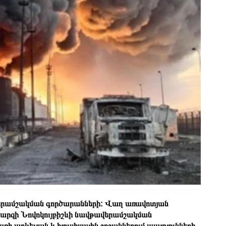
վերամշակման գործարանների: Վաղ առավոտյան
մարզի Նովոկույբիշևի նավթավերամշակման
քի արևելյան և հյուսիսային շրջաններում պայթյունների