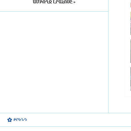
ԱՄԲՈՂՋ ԼՐԱՀՈՍԸ »
մեկ ժամ առաջ
Շինարարական աշխատանքների
պատճառով Խանջյանի մի
հատվածը փակ կլինի, Տ4-ի
երթուղին էլ կփոխվի
մեկ ժամ առաջ
Ընտրական բնույթի
հանցագործությունների դեպքերի
առթիվ նախաձեռնվել է 209
քրեական վարույթ
մեկ ժամ առաջ
Սա կարելի է որպես
մարտահրավեր դիտարկել
2 ժամ առաջ
Չուամենին և Կամավինգան
ԹՐԵՆԴ
գերադասում են մնալ Մադրիդում