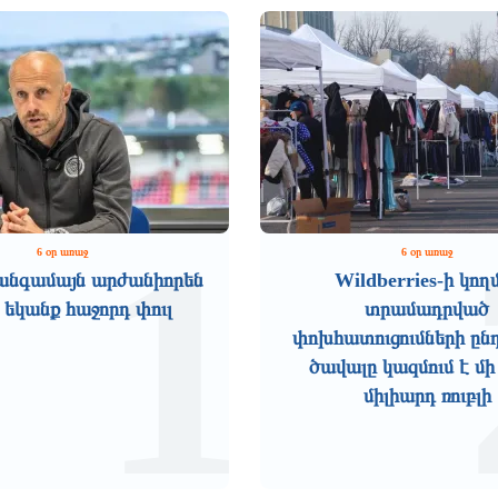
1
6 օր առաջ
6 օր առաջ
անգամայն արժանիորեն
Wildberries-ի կող
 եկանք հաջորդ փուլ
տրամադրված
փոխհատուցումների ըն
ծավալը կազմում է մի
միլիարդ ռուբլի