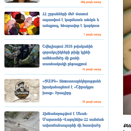
մեկ րոպե առաջ
ՀՀ շրջանների մեծ մասում
սպասվում է կարճատև անձրև և
ամպրոպ, հնարավոր է կարկուտ
7 րոպե առաջ
Շվեդիայում 2026 թվականին
զորակոչիկների թիվը կլինի
ամենամեծը մի քանի
տասնամյակի ընթացքում
16 րոպե առաջ
«ՑԱՅԳ» հեռուստաընկերությունն
իրականացնում է «Շիրակցու
խոսք» ծրագիրը
38 րոպե առաջ
Հիմնանորոգվում է Սևան-
Մարտունի-Վարդենիս-ՀՀ սահման
ավտոճանապարհի մի հատվածը
Քնն