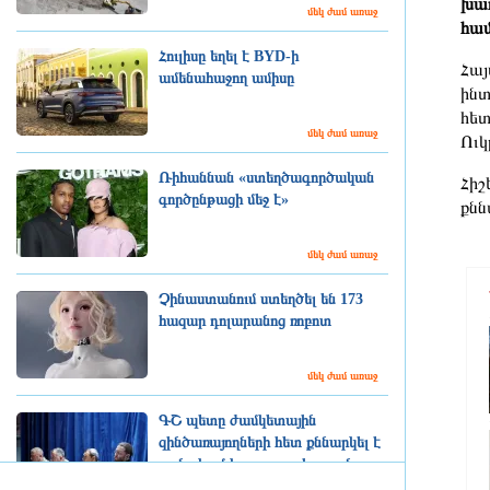
խաղ
մեկ ժամ առաջ
համ
Հուլիսը եղել է BYD-ի
Հայ
ամենահաջող ամիսը
ինտ
հետ
մեկ ժամ առաջ
Ուկ
Ռիհաննան «ստեղծագործական
Հիշ
գործընթացի մեջ է»
քնն
մեկ ժամ առաջ
Չինաստանում ստեղծել են 173
հազար դոլարանոց ռոբոտ
մեկ ժամ առաջ
ԳՇ պետը ժամկետային
զինծառայողների հետ քննարկել է
բանակում կարգապահության
բարձրացման հարցերը