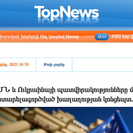
ris
Los Angeles
Beijing
Yerevan
:54
12:54
03:54
23:54
րհրդի նեղ կազմով նիստը
ԲՏԱ նոր փոխնախարար
19:53
բեր, 2025 10:59
Թոփ-լուրեր
Ն և Ուկրաինայի պատվիրակությունները մ
տարելագործված խաղաղության կոնցեպտ.