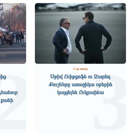
2
3
6 օր առաջ
մից
Սթիվ Ուիթքոֆն ու Ջարեդ
Քուշները առաջիկա օրերին
դհանուր
կայցելեն Ուկրաինա
 քանի