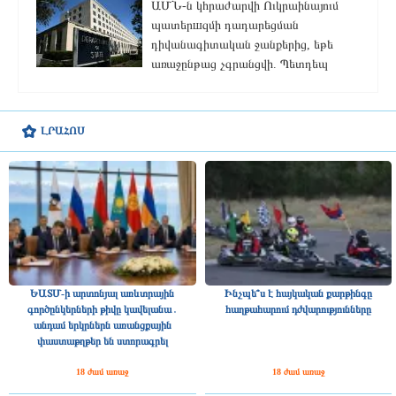
ԱՄՆ-ն կհրաժարվի Ուկրաինայում
պատերшզմի դադարեցման
դիվանագիտական ​​ջանքերից, եթե
առաջընթաց չգրանցվի. Պետդեպ
ԼՐԱՀՈՍ
ԵԱՏՄ-ի արտոնյալ առևտրային
Ինչպե՞ս է հայկական քարթինգը
գործընկերների թիվը կավելանա․
հաղթահարում դժվարությունները
անդամ երկրներն առանցքային
փաստաթղթեր են ստորագրել
18 ժամ առաջ
18 ժամ առաջ