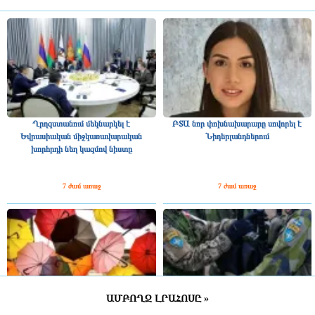
Ղրղզստանում մեկնարկել է
ԲՏԱ նոր փոխնախարարը սովորել է
Եվրասիական միջկառավարական
Նիդերլանդներում
խորհրդի նեղ կազմով նիստը
7 ժամ առաջ
7 ժամ առաջ
ԱՄԲՈՂՋ ԼՐԱՀՈՍԸ »
ՀՀ շրջանների մեծ մասում սպասվում է
Շվեդիայում 2026 թվականին