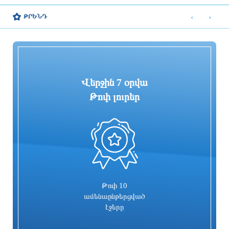
կարճատև անձրև և ամպրոպ,
զորակոչիկների թիվը կլինի
‹
›
ԹՐԵՆԴ
հնարավոր է կարկուտ
ամենամեծը մի քանի տասնամյակի
ընթացքում
8 ժամ առաջ
8 ժամ առաջ
Վերջին 7 օրվա
Թոփ լուրեր
0
«ՑԱՅԳ» հեռուստաընկերությունն
Հիմնանորոգվում է Սևան-Մարտունի-
իրականացնում է «Շիրակցու խոսք»
Վարդենիս-ՀՀ սահման
ծրագիրը
ավտոճանապարհի մի հատվածը
8 ժամ առաջ
8 ժամ առաջ
Թոփ 10
ամենաընթերցված
էջերը