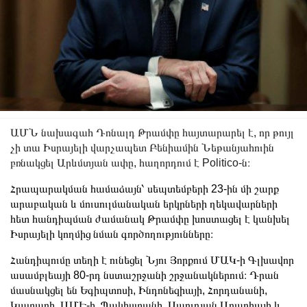
ԱՄՆ նախագահ Դոնալդ Թրամփը հայտարարել է, որ թույլ
չի տա Իսրայելի վարչապետ Բենիամին Նեթանյահուին
բռնակցել Արևմտյան ափը, հաղորդում է Politico-ն։
Հրապարակման համաձայն՝ սեպտեմբերի 23-ին մի շարք
արաբական և մուսուլմանական երկրների ղեկավարների
հետ հանդիպման ժամանակ Թրամփը խոստացել է կանխել
Իսրայելի կողմից նման գործողությունները։
Հանդիպումը տեղի է ունեցել Նյու Յորքում ՄԱԿ-ի Գլխավոր
ասամբլեայի 80-րդ նստաշրջանի շրջանակներում։ Դրան
մասնակցել են Եգիպտոսի, Ինդոնեզիայի, Հորդանանի,
Կատարի, ԱՄԷ-ի, Պակիստանի, Սաուդյան Արաբիայի և