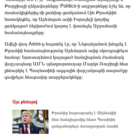
Թուրքիայի ղեկավարները։ Politico-ի աղբյուրները նշել են, որ
մասնակիցներից մի քանիսը ցանկանում էին Թրամփին
հստակեցնել, որ Արևմտյան ափի Իսրայելի կողմից
ցանկացած ներխուժում կարող է վտանգել Աբրահամի
համաձայնագրերը։
Ավելի վաղ Axios-ը հայտնել էր, որ Նեթանյահուն խնդրել է
Թրամփի համաձայնությունը Արևմտյան ափը օկուպացնելու
համար։ Երուսաղեմում կայացած հանդիպման ժամանակ
վարչապետը ԱՄՆ պետքարտուղար Մարկո Ռուբիոյի հետ
քննարկել է Պաղեստինի ազգային վարչակազմի տարածքը
զավթելու հնարավոր տարբերակները։
Այս թեմայով
Թրամփը հայտարարել է Զելենսկիի
հետ հանդիպումից հետո Պուտինին
զանգահարելու մտադրության մասին