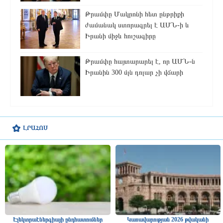
Թրամփը Մակրոնի հետ ընթրիքի
ժամանակ ստորագրել է ԱՄՆ-ի և
Իրանի միջև հուշագիրը
Թրամփը հայտարարել է, որ ԱՄՆ-ն
Իրանին 300 մլն դոլար չի վճարի
ԼՐԱՀՈՍ
Էլեկտրաէներգիայի ընդհատումներ
Կառավարության 2026 թվականի