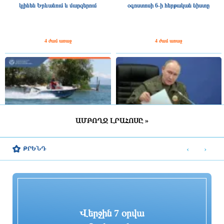
կլինեն Երևանում և մարզերում
օգոստոսի 6-ի հերթական նիստը
4 ժամ առաջ
4 ժամ առաջ
ԱՄԲՈՂՋ ԼՐԱՀՈՍԸ »
Ջրափրկարարները 5-ամյա երեխային
Պուտինը հայտարարել է ռուսական
անվտանգ դուրս են բերել ափ
բանակում վերադասավորումների
‹
›
ԹՐԵՆԴ
մասին
9 ժամ առաջ
9 ժամ առաջ
Վերջին 7 օրվա