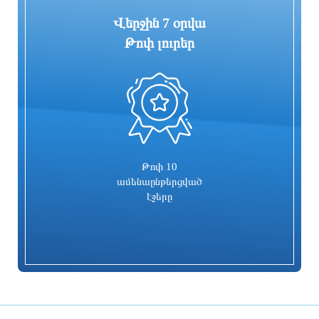
Վերջին 7 օրվա
Թոփ լուրեր
0
Գարեգին Բ-ի և վեց եպիսկոպոսների
Իսրայելն արձագանքել է Թուրքիայի
գործը քննող դատավորն
մեղադրանքներին
ինքնաբացարկ հայտնեց. նոր
դատավոր է նշանակվելու
22 ժամ առաջ
22 ժամ առաջ
Թոփ 10
ամենաընթերցված
էջերը
Տաթև համայնքի նախկին ղեկավար
Համայնքներում կիրականացվեն
Մուրադ Սիմոնյանից կբռնագանձվի 4
հունական ժողովրդական պարերի
միլիոն 454 հազար դրամ
ուսուցման ծրագրեր