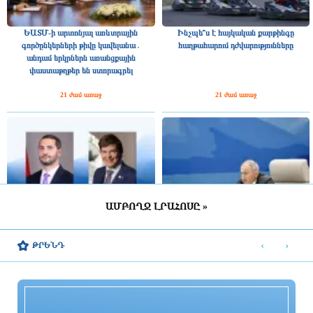
ԵԱՏՄ-ի արտոնյալ առևտրային
Ինչպե՞ս է հայկական քարթինգը
գործընկերների թիվը կավելանա․
հաղթահարում դժվարությունները
անդամ երկրներն առանցքային
փաստաթղթեր են ստորագրել
21 ժամ առաջ
21 ժամ առաջ
ԱՄԲՈՂՋ ԼՐԱՀՈՍԸ »
Շվեդիայի Ռիկսդագի խոսնակը
2025 թվականին Հայաստանը ԵԱՏՄ–
շնորհավորել է Ռուբեն Ռուբինյանին՝
ին ավելի շատ վճարել է, քան ստացել
‹
›
ԹՐԵՆԴ
ՀՀ ԱԺ նախագահի պաշտոնում
միությունից
ընտրվելու կապակցությամբ
22 ժամ առաջ
22 ժամ առաջ