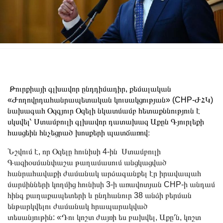
Թուրքիայի գլխավոր ընդդիմադիր, քեմալական
«Ժողովրդահանրապետական կուսակցության» (CHP-ԺՀԿ)
նախագահ Օզգյուր Օզելի նկատմամբ հետաքննություն է
սկսվել՝ Ստամբուլի գլխավոր դատախազ Աքըն Գյուրլեքի
հասցեին հնչեցրած խոսքերի պատճառով։
Նշվում է, որ Օզելը հունիսի 4-ին Ստամբուլի
Գազիօսմանփաշա թաղամասում անցկացված
հանրահավաքի ժամանակ արձագանքել էր իրավապահ
մարմինների կողմից հունիսի 3-ի առավոտյան CHP-ի անդամ
հինգ քաղաքապետերի և ընդհանուր 38 անձի բերման
ենթարկվելու ժամանակ հրապարակված
տեսանյութին: «Դու կոշտ ժայռի ես բախվել, Աքը՛ն, կոշտ