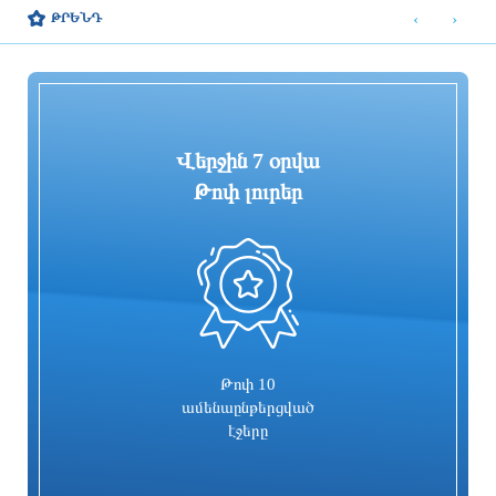
կարճատև անձրև և ամպրոպ,
զորակոչիկների թիվը կլինի
‹
›
ԹՐԵՆԴ
հնարավոր է կարկուտ
ամենամեծը մի քանի տասնամյակի
ընթացքում
մեկ ժամ առաջ
մեկ ժամ առաջ
Վերջին 7 օրվա
Թոփ լուրեր
0
«ՑԱՅԳ» հեռուստաընկերությունն
Հիմնանորոգվում է Սևան-Մարտունի-
իրականացնում է «Շիրակցու խոսք»
Վարդենիս-ՀՀ սահման
ծրագիրը
ավտոճանապարհի մի հատվածը
38 րոպե առաջ
29 րոպե առաջ
Թոփ 10
ամենաընթերցված
էջերը