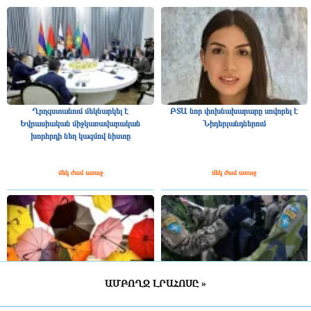
Ղրղզստանում մեկնարկել է
ԲՏԱ նոր փոխնախարարը սովորել է
Եվրասիական միջկառավարական
Նիդերլանդներում
խորհրդի նեղ կազմով նիստը
մեկ ժամ առաջ
մեկ ժամ առաջ
ԱՄԲՈՂՋ ԼՐԱՀՈՍԸ »
ՀՀ շրջանների մեծ մասում սպասվում է
Շվեդիայում 2026 թվականին