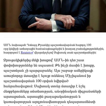
ԱՄՆ
նախագահ
Դոնալդ
Թրամփը
պաշտոնավարման
հաջորդ
100
օրը
կնվիրի
առևտրային
համաձայնագրերին
և
խաղաղ
բանակցություններին
,
հաղորդում է
Reuters-ը
՝ վկայակոչելով Սպիտակ տան պաշտոնյաներին:
Զրուցակիցներից
մեկի
խոսքով՝
ԱՄՆ
-ին դեռ շատ
փոփոխություններ են սպասում:
Թե ինչի մասին է խոսքը,
պաշտոնյան չի պարզաբանել։
Այս
շաբաթ
ամերիկացի
առաջնորդը
մտադիր
է ելույթ ունենալ Միչիգանում իր
պաշտոնավարման 100 օրվան նվիրված
հանրահավաքում:
Սպիտակ
տունը
մտադիր
է նշել
ձեռքբերումները տնտեսության, անօրինական միգրանտների
արտաքսման, արտաքին քաղաքականության և
կառավարության արդյունավետության դեպարտամենտի