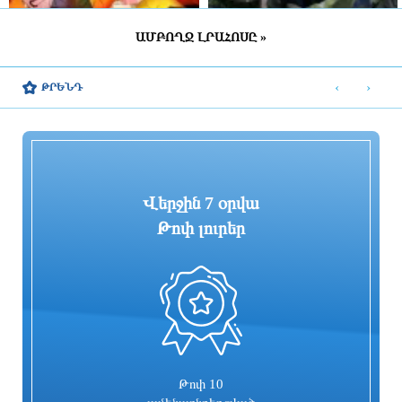
ԱՄԲՈՂՋ ԼՐԱՀՈՍԸ »
ՀՀ շրջանների մեծ մասում սպասվում է
Շվեդիայում 2026 թվականին
կարճատև անձրև և ամպրոպ,
զորակոչիկների թիվը կլինի
‹
›
ԹՐԵՆԴ
հնարավոր է կարկուտ
ամենամեծը մի քանի տասնամյակի
ընթացքում
4 ժամ առաջ
5 ժամ առաջ
Վերջին 7 օրվա
Թոփ լուրեր
«ՑԱՅԳ» հեռուստաընկերությունն
Հիմնանորոգվում է Սևան-Մարտունի-
իրականացնում է «Շիրակցու խոսք»
Վարդենիս-ՀՀ սահման
ծրագիրը
ավտոճանապարհի մի հատվածը
5 ժամ առաջ
5 ժամ առաջ
Թոփ 10