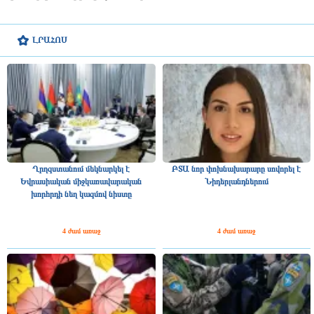
ԼՐԱՀՈՍ
Ղրղզստանում մեկնարկել է
ԲՏԱ նոր փոխնախարարը սովորել է
Եվրասիական միջկառավարական
Նիդերլանդներում
խորհրդի նեղ կազմով նիստը
4 ժամ առաջ
4 ժամ առաջ