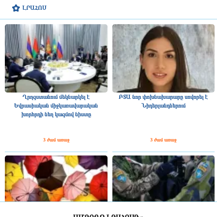
ԼՐԱՀՈՍ
Ղրղզստանում մեկնարկել է
ԲՏԱ նոր փոխնախարարը սովորել է
Եվրասիական միջկառավարական
Նիդերլանդներում
խորհրդի նեղ կազմով նիստը
3 ժամ առաջ
3 ժամ առաջ