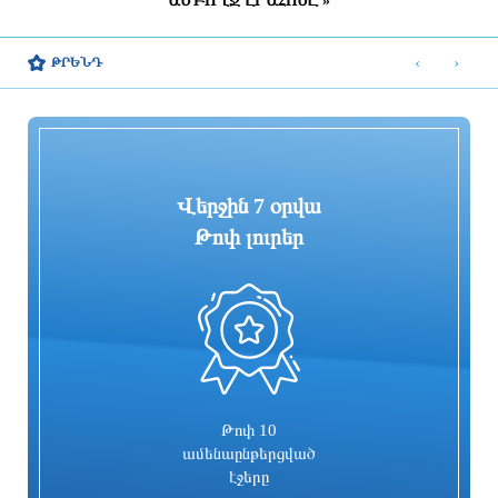
ԱՄԲՈՂՋ ԼՐԱՀՈՍԸ »
ՀՀ շրջանների մեծ մասում սպասվում է
Շվեդիայում 2026 թվականին
կարճատև անձրև և ամպրոպ,
զորակոչիկների թիվը կլինի
‹
›
ԹՐԵՆԴ
հնարավոր է կարկուտ
ամենամեծը մի քանի տասնամյակի
ընթացքում
3 ժամ առաջ
3 ժամ առաջ
Վերջին 7 օրվա
Թոփ լուրեր
0
«ՑԱՅԳ» հեռուստաընկերությունն
Հիմնանորոգվում է Սևան-Մարտունի-
իրականացնում է «Շիրակցու խոսք»
Վարդենիս-ՀՀ սահման
ծրագիրը
ավտոճանապարհի մի հատվածը
3 ժամ առաջ
2 ժամ առաջ
Թոփ 10
ամենաընթերցված
էջերը