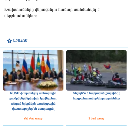
Խախտումները վերացնելու համար սահմանվել է
վերջնաժամկետ։
ԼՐԱՀՈՍ
ԵԱՏՄ-ի արտոնյալ առևտրային
Ինչպե՞ս է հայկական քարթինգը
գործընկերների թիվը կավելանա․
հաղթահարում դժվարությունները
անդամ երկրներն առանցքային
փաստաթղթեր են ստորագրել
մեկ ժամ առաջ
2 ժամ առաջ