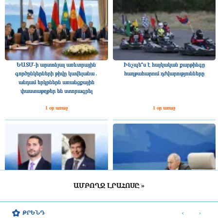
ԵԱՏՄ-ի արտոնյալ առևտրային
Ինչպե՞ս է հայկական քարթինգը
գործընկերների թիվը կավելանա․
հաղթահարում դժվարությունները
անդամ երկրներն առանցքային
փաստաթղթեր են ստորագրել
1 օր առաջ
1 օր առաջ
ԱՄԲՈՂՋ ԼՐԱՀՈՍԸ »
Շվեդիայի Ռիկսդագի խոսնակը
2025 թվականին Հայաստանը ԵԱՏՄ–
շնորհավորել է Ռուբեն Ռուբինյանին՝
ին ավելի շատ վճարել է, քան ստացել
‹
›
ԹՐԵՆԴ
ՀՀ ԱԺ նախագահի պաշտոնում
միությունից