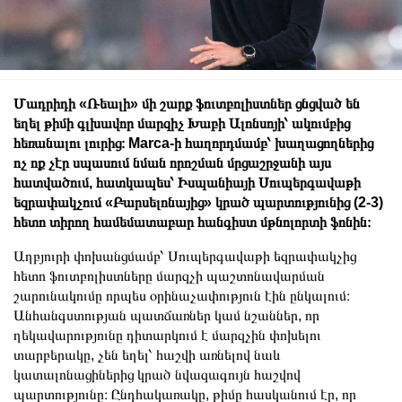
Մադրիդի «Ռեալի» մի շարք ֆուտբոլիստներ ցնցված են
եղել թիմի գլխավոր մարզիչ Խաբի Ալոնսոյի՝ ակումբից
հեռանալու լուրից։ Marca-ի հաղորդմամբ՝ խաղացողներից
ոչ ոք չէր սպասում նման որոշման մրցաշրջանի այս
հատվածում, հատկապես՝ Իսպանիայի Սուպերգավաթի
եզրափակչում «Բարսելոնայից» կրած պարտությունից (2-3)
հետո տիրող համեմատաբար հանգիստ մթնոլորտի ֆոնին։
Աղբյուրի փոխանցմամբ՝ Սուպերգավաթի եզրափակչից
հետո ֆուտբոլիստները մարզչի պաշտոնավարման
շարունակումը որպես օրինաչափություն էին ընկալում։
Անհանգստության պատճառներ կամ նշաններ, որ
ղեկավարությունը դիտարկում է մարզչին փոխելու
տարբերակը, չեն եղել՝ հաշվի առնելով նաև
կատալոնացիներից կրած նվազագույն հաշվով
պարտությունը։ Ընդհակառակը, թիմը հասկանում էր, որ