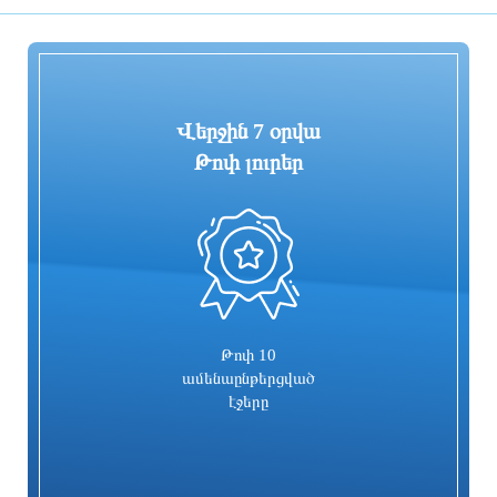
ընտրվելու կապակցությամբ
1 օր առաջ
1 օր առաջ
Վերջին 7 օրվա
Թոփ լուրեր
0
Գարեգին Բ-ի և վեց եպիսկոպոսների
Իսրայելն արձագանքել է Թուրքիայի
գործը քննող դատավորն
մեղադրանքներին
ինքնաբացարկ հայտնեց. նոր
դատավոր է նշանակվելու
1 օր առաջ
1 օր առաջ
Թոփ 10
ամենաընթերցված
էջերը