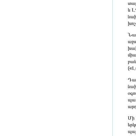
հեքիաթ» ըմպելիքների
տար
արտադրամասի գործունեությունը
և Լ
նախ
6 ժամ առաջ
խոչ
Արենի համայնքին կհատուցվի 2.2
Նամ
միլիոն դրամ. Դատախազության՝
աջա
պետշահերի հերթական հայցը
խախ
բավարարվել է
6 ժամ առաջ
միա
բան
Կառավարությունը շուրջ 5.6 մլրդ
(«Լ
դրամ կուղղի 61 մանկապարտեզի
շինարարական ծրագրերին
Դա 
նախ
6 ժամ առաջ
օգո
պատ
Բացահայտվել է Գագիկ
Ծառուկյանի և Սեդրակ
արդ
Առուստամյանի կողմից 2.5 մլն
Մի 
դոլար արժողության գույքի
շորթման և առանձնապես խոշոր
երկ
չափերով փողերի լվացման դեպք
պայ
7 ժամ առաջ