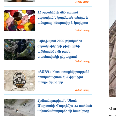
3 ժամ առաջ
ՀՀ շրջանների մեծ մասում
սպասվում է կարճատև անձրև և
ամպրոպ, հնարավոր է կարկուտ
3 ժամ առաջ
Շվեդիայում 2026 թվականին
զորակոչիկների թիվը կլինի
ամենամեծը մի քանի
տասնամյակի ընթացքում
3 ժամ առաջ
«ՑԱՅԳ» հեռուստաընկերությունն
իրականացնում է «Շիրակցու
խոսք» ծրագիրը
4 ժամ առաջ
Հիմնանորոգվում է Սևան-
Մարտունի-Վարդենիս-ՀՀ սահման
Վա
ավտոճանապարհի մի հատվածը
գոր