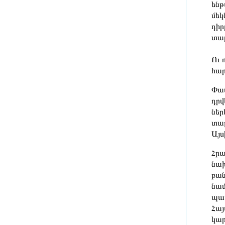
ենթ
5 ժամ առաջ
մեկ
դիր
BBC-ի հետաքննություն․
տար
Բրիտանական բանակի
դեռահասների ուսումնարանում
Ու 
բացահայտվել են սեռական
հար
բռնության տասնյակ դեպքեր
5 ժամ առաջ
Փաս
դրվ
«Արսենալն» անհաջողությամբ է
ներ
մեկնարկել ստուգատեսների
տալ
շարքը
Այս
5 ժամ առաջ
Հրա
Սիբիհան շնորհակալություն է
նախ
հայտնել Բայրամովին Բաքվի
բան
տրամադրած հումանիտար
նամ
օգնության համար
պատ
6 ժամ առաջ
Հայ
կար
ՍԱՏՄ-ն կասեցրել է «Քաղցր