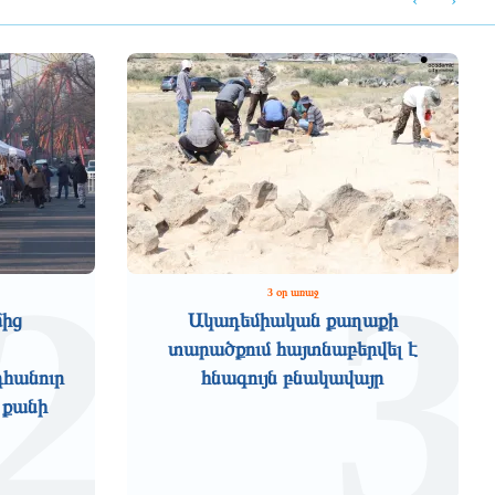
‹
›
2
3
3 օր առաջ
մից
Ակադեմիական քաղաքի
տարածքում հայտնաբերվել է
դհանուր
հնագույն բնակավայր
 քանի