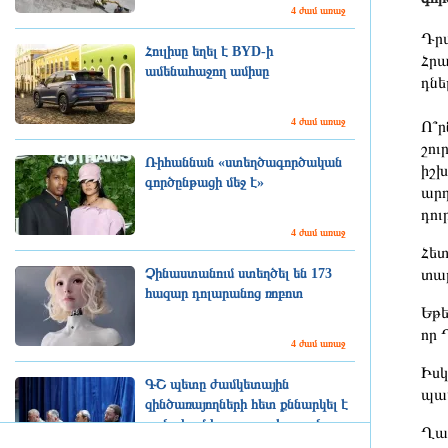
4 ժամ առաջ
Դրա
Հուլիսը եղել է BYD-ի
Հրա
ամենահաջող ամիսը
դնե
4 ժամ առաջ
Ո՞ր
շու
Ռիհաննան «ստեղծագործական
իշխ
գործընթացի մեջ է»
արդ
դու
4 ժամ առաջ
Հետ
Չինաստանում ստեղծել են 173
տաբ
հազար դոլարանոց ռոբոտ
Եթե
որ 
4 ժամ առաջ
Իսկ
ԳՇ պետը ժամկետային
պատ
զինծառայողների հետ քննարկել է
բանակում կարգապահության
Ղար
բարձրացման հարցերը