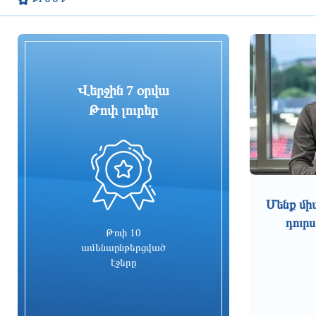
7 ժամ առաջ
Ինֆանտինոն ներուղություն է
խնդրել, բայց պահպանել է
ՖԻՖԱ-ի նախագահի պաշտոնը
7 ժամ առաջ
Վերջին 7 օրվա
Թոփ լուրեր
Մաշտոցի համայնքային
ոստիկանները ավտոմեքենաներից
կատարված գողության դեպք են
բացահայտել
0
7 ժամ առաջ
Ինչպե՞ս է քաղաքային աղմուկն
Մենք մի
ազդում մարդու առողջության վրա
դուրս
Թոփ 10
7 ժամ առաջ
ամենաընթերցված
էջերը
Պաշտոնից ազատումներ և
նշանակումներ՝ մի շարք
գերատեսչություններում.
վարչապետը որոշումներ է