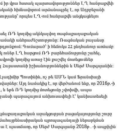
ւմ իր վրա հստակ պարտավորություններ ԼՂ հանրաքվեի
կանի հիմնավորում արձանագրել է, որ Ադրբեջանի
ւթյանը՝ որպես ԼՂ-ում հանրաքվե անցկացնելու
 տեսել ՌԴ կողմից ակնկալվող ռազմաքաղաքական
 նամակի անհրաժեշտությունը։ Ռազմական բալանսը
յունքում։ Գումարած՝ ի հեճուկս ՀՀ ընդհանուր առմամբ
ւներ ԼՂ հարցում ՌԴ բարեհաճությունը շահել,
րովի կողմից առաջ էին քաշվել մոտեցումներ
ել Հայաստանի իշխանություններին և Սերժ Սարգսյանին։
 Վլադիմիր Պուտինին, ոչ թե ԱՄՆ կամ Ֆրանսիայի
եր։ Այդ նամակից է, որ վերծանում ենք, որ 2016թ.-ի
է, և եթե ՌԴ կողմից մոտեցումը չփոխվի, ապա
լանսի պարագայում անխուսափելի է՝ կանխատեսելի
ռազմաքաղաքական աջակցության բացակայությունը շուրջ
ռազմահայրենասիրական պրոպագանդայի ներարկման
Դա է պատճառը, որ Սերժ Սարգսյանը 2018թ․-ի ապրիլին