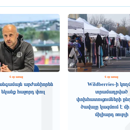
1
6 օր առաջ
6 օր առաջ
անգամայն արժանիորեն
Wildberries-ի կող
 եկանք հաջորդ փուլ
տրամադրված
փոխհատուցումների ըն
ծավալը կազմում է մի
միլիարդ ռուբլի