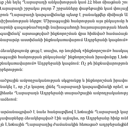
եք չեն եղել Ղարաբաղի անկախության կամ ՀՀ հետ միացման շուր
Ղարաբաղի շրջակա բոլոր 7 շրջանները փաթեթային կամ փուլա
 բուն Ղարաբաղի կարգավիճակը պետք է բանակցվեր միմիայն 
նիշխանության ներքո։ Միջազգային հանրության այս ընկալում
աբոնի գագաթնաժողովի նախագահողի հայտարարության հետե
գավիճակ՝ արտացոլված ինքնորոշման վրա հիմնված համաձայնա
նաբարձր աստիճանի ինքնակառավարում Ադրբեջանի կազմում»
 ձեւակերպումը ցույց է տալիս, որ նույնիսկ «ինքնորոշում» հասկ
ազգային հանրության ընկալմամբ՝ ինքնորոշման իրավունքը Լե
քնակառավարում» Ադրբեջանի կազմում։ Ոչ թե ինքնավարություն,
բերություն։
ածքային ամբողջականության սկզբունքը և ինքնորոշման իրավո
նակել է, որ չէր կարող լինել Ղարաբաղի կարգավիճակի որեւէ
վհետեւ Ղարաբաղն Ադրբեջանի տարածքային ամբողջականութ
աձեւում։
արձանագրված է նաեւ հանրաքվեով Լեռնային Ղարաբաղի կարգա
ափարները ձեւակերպված էին այնպես, որ Ադրբեջանը հիմք ունե
յն Լեռնային Ղարաբաղից ժամանակին հեռացած ադրբեջանցիները