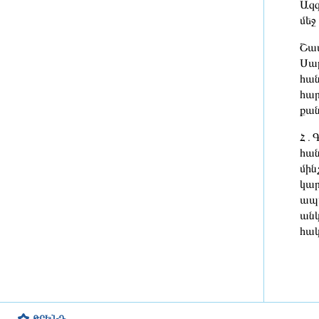
Ազգ
մեջ 
Բաքվի Վերաքննիչ դատարանն
անփոփոխ է թողել հայ գերիների
Շատ
դատավճիռը
Սար
հան
7 ժամ առաջ
հար
Գավին այսուհետ հանդես կգա
քան
վարդագույն մազերով
Հ․Գ
հան
7 ժամ առաջ
մին
կար
ՆԳՆ քրեական ոստիկանները
ապա
թմրամիջոցի իրացման դեպք են
անկ
բացահայտել․ առգրավվել է
մարիխուանայով 72 փաթեթ
հակ
7 ժամ առաջ
NASA-ն հաստատել է՝ SpaceX-ի
հրթիռի հատվածը բախվել է
Լուսնին
ԹՐԵՆԴ