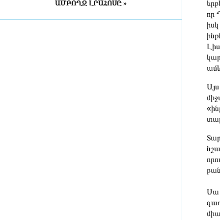
երբ
ԱՄԲՈՂՋ ԼՐԱՀՈՍԸ »
4 ժամ առաջ
որ 
իսկ
Շինարարական աշխատանքների
ինք
պատճառով Խանջյանի մի
Լիս
հատվածը փակ կլինի, Տ4-ի
երթուղին էլ կփոխվի
կար
5 ժամ առաջ
ամե
Ընտրական բնույթի
Այս
հանցագործությունների դեպքերի
միջ
առթիվ նախաձեռնվել է 209
«ին
քրեական վարույթ
տար
5 ժամ առաջ
Տար
Սա կարելի է որպես
նշա
մարտահրավեր դիտարկել
որո
բան
5 ժամ առաջ
Սա 
Չուամենին և Կամավինգան
գաղ
գերադասում են մնալ Մադրիդում
միա