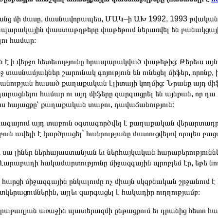
նց մի մասը, մասնավորապես, ՄԱԿ–ի ԱԽ 1992, 1993 թվականնե
պարակային փաստաթղթերը փաթեթում ներառվել են բանակցային
լու համար։
ն է ի վերջո հետեւությունը հրապարակված փաթեթից։ Թերեւս 
րջ տասնամյակներ շարունակ գոյություն են ունեցել միֆեր, որոնք
անության հասած քաղաքական էլիտայի կողմից։ Նրանք այդ միֆեր
արացնելու համար ու այդ միֆերը զարգացրել են այնքան, որ դա
րս հայացքը՝ քաղաքական տաբու, դավաճանություն։
ագայում այդ տաբուն օգտագործվել է քաղաքական վերարտադրու
ուն ավելի է կարծրացել` հանրությանը մատուցվելով որպես բաց
 սա լիներ ներհայաստանյան եւ ներհայկական հարաբերություններ
Ղարաբաղի հակամարտությունը միջազգային պրոբլեմ էր, եթե ն
 հարցի միջազգային ընկալումը ոչ միայն սկզբնական շրջանում
կերացումներին, այլեւ զարգացել է հակադիր ուղղությամբ։
աբաղյան առաջին պատերազմի ընթացքում եւ դրանից հետո հա