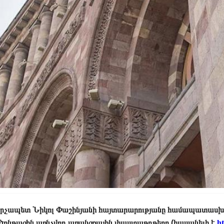
րչապետ Նիկոլ Փաշինյանի հայտարարությանը համապատասխա
ծընթացին առնչվող առանցքային փաստաթղթերը (հասանելի է
h