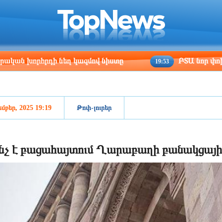
ris
Los Angeles
Beijing
Yerevan
:04
16:04
07:04
03:04
 նեղ կազմով նիստը
ԲՏԱ նոր փոխնախարարը սով
19:53
մբեր, 2025 19:19
Թոփ-լուրեր
նչ է բացահայտում Ղարաբաղի բանակցայ