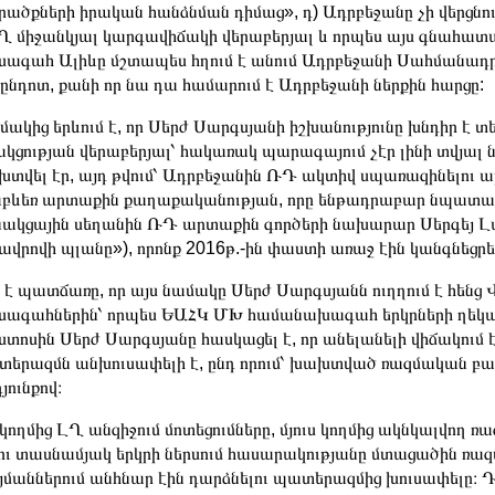
ածքների իրական հանձնման դիմաց», դ) Ադրբեջանը չի վերցնո
Ղ միջանկյալ կարգավիճակի վերաբերյալ և որպես այս գնահատա
ագահ Ալիևը մշտապես հղում է անում Ադրբեջանի Սահմանադրո
ընդոտ, քանի որ նա դա համարում է Ադրբեջանի ներքին հարցը:
ակից երևում է, որ Սերժ Սարգսյանի իշխանությունը խնդիր է
կցության վերաբերյալ՝ հակառակ պարագայում չէր լինի տվյալ
տվել էր, այդ թվում՝ Ադրբեջանին ՌԴ ակտիվ սպառազինելու արդ
բևեռ արտաքին քաղաքականության, որը ենթադրաբար նպատակ ո
ակցային սեղանին ՌԴ արտաքին գործերի նախարար Սերգեյ Լավ
ավրովի պլանը»), որոնք 2016թ.-ին փաստի առաջ էին կանգնեցր
է պատճառը, որ այս նամակը Սերժ Սարգսյանն ուղղում է հենց
ագահներին՝ որպես ԵԱՀԿ ՄԽ համանախագահ երկրների ղեկավարն
ստոսին Սերժ Սարգսյանը հասկացել է, որ անելանելի վիճակում 
երազմն անխուսափելի է, ընդ որում՝ խախտված ռազմական բա
յունքով։
կողմից ԼՂ անզիջում մոտեցումները, մյուս կողմից ակնկալվող 
ու տասնամյակ երկրի ներսում հասարակությանը մտացածին 
մաններում անհնար էին դարձնելու պատերազմից խուսափելը։ 