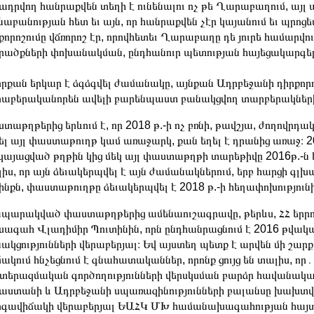
ադրվող հանրաքվեն տեղի է ունենալու ոչ թե Ղարաբաղում, այլ
նաբանության հետ եւ այն, որ հանրաքվեն չէր կայանում եւ պրոցե
քորոշումը վճռորոշ էր, որովհետեւ Ղարաբաղը դե յուրե համարվ
ածքների փոխանակման, ընդհանուր պետության հայեցակարգեր
որքան երկար է ձգձգվել ժամանակը, այնքան Ադրբեջանի դիրքոր
աբերականորեն ավելի բարենպաստ բանակցվող տարբերակների
տաթղթերից երևում է, որ 2018 թ.-ի ոչ բռնի, թավշյա, ժողովրդ
ել այլ փաստաթուղթ կամ առաջարկ, քան եղել է դրանից առաջ։
կայացված թղթին կից մեկ այլ փաստաթղթի տարեթիվը 2016թ.-ն 
իս, որ այն ձեւակերպվել է այն ժամանակներում, երբ հարցի գլ
ինքն, փաստաթուղթը ձեւակերպվել է 2018 թ.-ի հեղափոխություն
պարակված փաստաթղթերից ամենաուշագրավը, թերևս, ՀՀ երր
ագահ Վլադիմիր Պուտինին, որն ընդհանրացնում է 2016 թվակա
ակցությունների վերաբերյալ։ Եվ այստեղ պետք է արվեն մի շա
ակում հնչեցնում է գնահատականներ, որոնք ցույց են տալիս, որ
երազմական գործողությունների վերսկսման բարձր հավանական
աստանի և Ադրբեջանի սպառազինությունների բալանսը խախտված 
գավիճակի վերաբերյալ ԵԱՀԿ ՄԽ համանախագահության հայտա