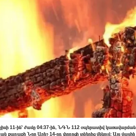
իսի 11-ին՝ ժամը 04։37-ին, ՆԳՆ 112 օպերատիվ կառավարման կ
ան քաղաքի Նոր Արեշ 14-րդ փողոցի տներից մեկում։ Այս մասի