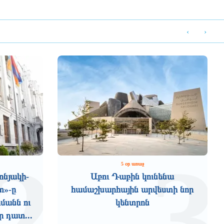
‹
›
2
3
5 օր առաջ
նյակի-
Աբու Դաբին կունենա
տ»-ը
համաշխարհային արվեստի նոր
մանն ու
կենտրոն
 դատ...