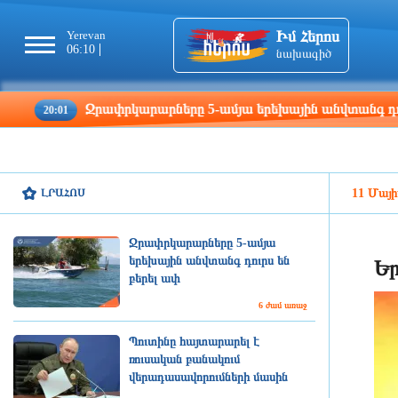
Իմ Հերոս
Yerevan
Tbilisi
Moscow
Pa
06:10
06:10
05:10
04
նախագիծ
Ջրափրկարարները 5-ամյա երեխային անվտանգ դուրս են բեր
1
ԼՐԱՀՈՍ
11 Մայի
Ջրափրկարարները 5-ամյա
երեխային անվտանգ դուրս են
Եր
բերել ափ
6 ժամ առաջ
Պուտինը հայտարարել է
ռուսական բանակում
վերադասավորումների մասին