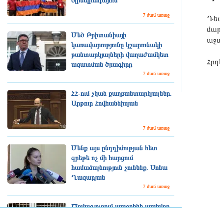
օլիմպիադայում
7 ժամ առաջ
Դեպ
մար
Մեծ Բրիտանիայի
աջա
կառավարությունը կշարունակի
բանտարկյալների վաղաժամկետ
Հրդ
ազատման ծրագիրը
7 ժամ առաջ
ՀՀ-ում չկան քաղբանտարկյալներ.
Արթուր Հովհաննիսյան
7 ժամ առաջ
Մենք այս ընդդիմության հետ
գրեթե ոչ մի հարցում
համաձայնություն չունենք. Սոնա
Ղազարյան
7 ժամ առաջ
Ծովագյուղում ապօրինի պահվող
գայլերը հանձնվել են