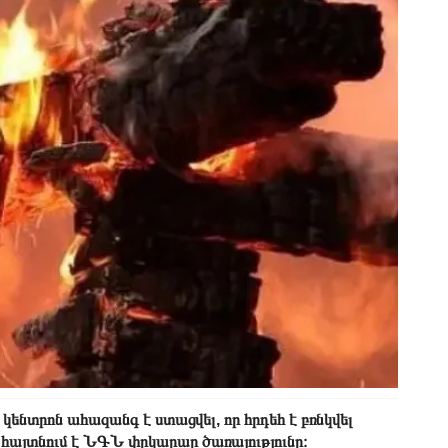
ենտրոն ահազանգ է ստացվել, որ հրդեհ է բռնկվել
ն հայտնում է ՆԳՆ փրկարար ծառայությունը։