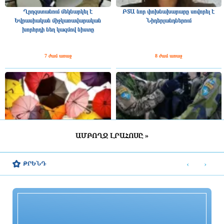
Ղրղզստանում մեկնարկել է
ԲՏԱ նոր փոխնախարարը սովորել է
Եվրասիական միջկառավարական
Նիդերլանդներում
խորհրդի նեղ կազմով նիստը
7 ժամ առաջ
8 ժամ առաջ
ԱՄԲՈՂՋ ԼՐԱՀՈՍԸ »
ՀՀ շրջանների մեծ մասում սպասվում է
Շվեդիայում 2026 թվականին
կարճատև անձրև և ամպրոպ,
զորակոչիկների թիվը կլինի
‹
›
ԹՐԵՆԴ
հնարավոր է կարկուտ
ամենամեծը մի քանի տասնամյակի
ընթացքում
8 ժամ առաջ
8 ժամ առաջ