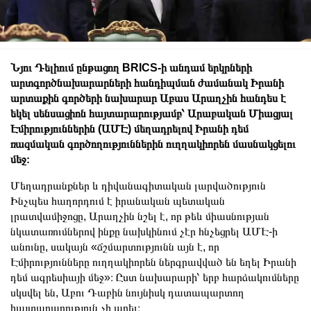
Նյու Դելիում ընթացող BRICS-ի անդամ երկրների
արտգործնախարարների հանդիպման ժամանակ Իրանի
արտաքին գործերի նախարար Աբաս Արաղչին հանդես է
եկել սենսացիոն հայտարարությամբ՝ Արաբական Միացյալ
Էմիրություններին (ԱՄԷ) մեղադրելով Իրանի դեմ
ռազմական գործողություններին ուղղակիորեն մասնակցելու
մեջ։
Մեղադրանքներ և դիվանագիտական լարվածություն
Ինչպես հաղորդում է իրանական պետական
լրատվամիջոցը, Արաղչին նշել է, որ թեև միասնության
նկատառումներով ինքը նախկինում չէր հնչեցրել ԱՄԷ-ի
անունը, սակայն «ճշմարտությունն այն է, որ
Էմիրությունները ուղղակիորեն ներգրավված են եղել Իրանի
դեմ ագրեսիայի մեջ»։ Ըստ նախարարի՝ երբ հարձակումները
սկսվել են, Աբու Դաբին նույնիսկ դատապարտող
հայտարարություն չի արել։