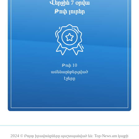
Վերջին 7 օրվա
Թոփ լուրեր
0
«ՑԱՅԳ» հեռուստաընկերությունն
Հիմնանորոգվում է Սևան-Մարտունի-
իրականացնում է «Շիրակցու խոսք»
Վարդենիս-ՀՀ սահման
ծրագիրը
ավտոճանապարհի մի հատվածը
8 ժամ առաջ
8 ժամ առաջ
Թոփ 10
ամենաընթերցված
էջերը
Հուլիսը եղել է BYD-ի ամենահաջող
Ռիհաննան «ստեղծագործական
ամիսը
գործընթացի մեջ է»
2024 © Բոլոր իրավունքները պաշտպանված են: Top-News.am կայքի