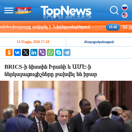
խարարը սովորել է Նիդերլանդներում
ՀՀ շրջան
19:46
14 Մայիս, 2026 17:18
Քաղաքականություն
BRICS-ի նիստին Իրանի և ԱՄԷ-ի
ներկայացուցիչները բախվել են իրար