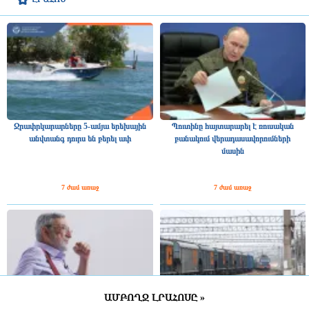
Ջրափրկարարները 5-ամյա երեխային
Պուտինը հայտարարել է ռուսական
անվտանգ դուրս են բերել ափ
բանակում վերադասավորումների
մասին
7 ժամ առաջ
7 ժամ առաջ
ԱՄԲՈՂՋ ԼՐԱՀՈՍԸ »