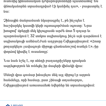
ուսումից ֆինանսական դժվարությունների պատճառով։ Ես
վճռականորեն տրամադրված էի կանխել դա», - բացատրել է
նա։
Չինացին մանրամասն նկարագրել է, թե ինչպես է
հաշվարկել կատվի կերի օգտագործման օգուտը։ Նրա
խոսքով՝ մթերքի մեկ կիլոգրամն արժե մոտ 5 դոլար եւ
պարունակում է 32 տոկոս սպիտակուց, ինչն այն դարձնում է
սպիտակուցի ամենաէժան աղբյուրը Շվեյցարիայում: «Հոտը
քողարկելու լավագույն միջոցը գետնանուշով ուտելն է»,-իր
փորձով կիսվել է ուսանողը:
Նա նաև նշել է, որ սննդի բաղադրիչները դրական
ազդեցություն են ունեցել իր մազերի վիճակի վրա։
Սննդի վրա գումար խնայելու մեկ այլ միջոց էր արյուն
հանձնելը, որի համար, ըստ չինացի տղամարդու,
Շվեյցարիայում առատաձեռն նվերներ են տրամադրվում։
ԼՐԱՀՈՍ