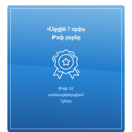
12 ժամ առաջ
13 ժամ առաջ
Վերջին 7 օրվա
Թոփ լուրեր
0
Գարեգին Բ-ի և վեց եպիսկոպոսների
Իսրայելն արձագանքել է Թուրքիայի
գործը քննող դատավորն
մեղադրանքներին
ինքնաբացարկ հայտնեց. նոր
դատավոր է նշանակվելու
13 ժամ առաջ
13 ժամ առաջ
Թոփ 10
ամենաընթերցված
էջերը