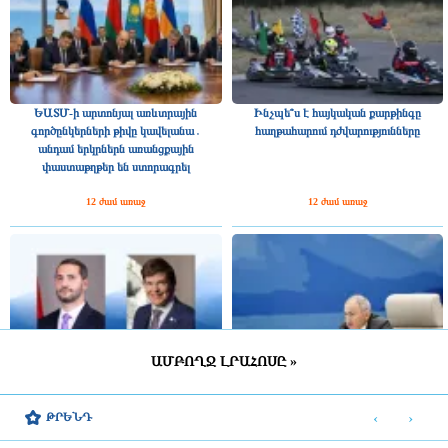
ԵԱՏՄ-ի արտոնյալ առևտրային
Ինչպե՞ս է հայկական քարթինգը
գործընկերների թիվը կավելանա․
հաղթահարում դժվարությունները
անդամ երկրներն առանցքային
փաստաթղթեր են ստորագրել
12 ժամ առաջ
12 ժամ առաջ
ԱՄԲՈՂՋ ԼՐԱՀՈՍԸ »
Շվեդիայի Ռիկսդագի խոսնակը
2025 թվականին Հայաստանը ԵԱՏՄ–
շնորհավորել է Ռուբեն Ռուբինյանին՝
ին ավելի շատ վճարել է, քան ստացել
‹
›
ԹՐԵՆԴ
ՀՀ ԱԺ նախագահի պաշտոնում
միությունից
ընտրվելու կապակցությամբ