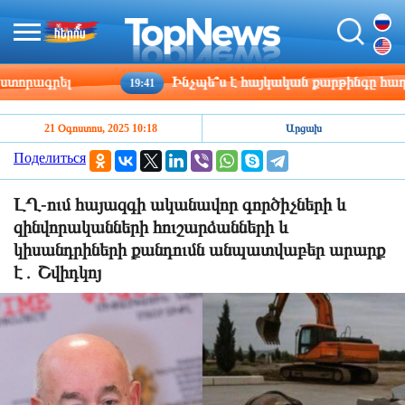
րագրել
Ինչպե՞ս է հայկական քարթինգը հաղթահա
19:41
21 Օգոստոս, 2025 10:18
Արցախ
Поделиться
ԼՂ-ում հայազգի ականավոր գործիչների և
զինվորականների հուշարձանների և
կիսանդրիների քանդումն անպատվաբեր արարք
է․ Շվիդկոյ