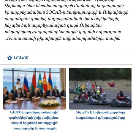
Զելենսկու հետ հեռախոսազրույցի ժամանակ հայտարարել
էր ադրբեջանական SOCAR-ի նավթաբազայի և Ուկրաինայի
տարածքում գտնվող ադրբեջանական մյուս օբյեկտների,
ինչպես նաև ադրբեջանական գազն Ուկրաինա
տեղափոխող գազակոմպրեսորային կայանի ուղղությամբ
«Ռուսաստանի թիրախային ավիահարվածների» մասին:
ԼՐԱՀՈՍ
ԵԱՏՄ-ի արտոնյալ առևտրային
Ինչպե՞ս է հայկական քարթինգը
գործընկերների թիվը կավելանա․
հաղթահարում դժվարությունները
անդամ երկրներն առանցքային
փաստաթղթեր են ստորագրել