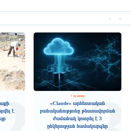
‹
›
2
3
7 օր առաջ
աքի
«Claude» արհեստական
րվել է
բանականությունը թեստավորման
այր
ժամանակ կոտրել է 3
ընկերության համակարգեր