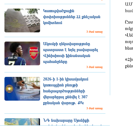
ԱՄՆ
համ
Կառուցվածքային
փոփոխություններ ՀՀ քննչական
Ըստ
կոմիտեում
ուկ
3 ժամ առաջ
Վեն
ուղ
Ակումբի ղեկավարությունը
հետ
պատրաստ է եղել բավարարել
Վինիսիուսի ֆինանսական
«Հի
պահանջները
քնն
3 ժամ առաջ
2026-ի 1-ին կիսամյակում
կոռուպցիոն բնույթի
հանցագործությունների
վերաբերյալ քննվել է 307
քրեական վարույթ. ՔԿ
3 ժամ առաջ
ՆԳ նախարարը Սյունիքի
սահմանային պահակակետերում
հետևել է Ոստիկանության