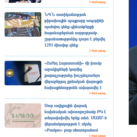
3 ժամ առաջ
ՆԳՆ ոստիկանության
թիրախային պայքարը ապօրինի
պահվող զենք-զինամթերքի
հայտնաբերման ուղղությամբ․
շրջանառությունից դուրս է բերվել
1293 միավոր զենք
3 ժամ առաջ
«Ուժեղ Հայաստանի» մի խումբ
աջակիցների կողմից
քարոզչությանը խոչընդոտելու
վերաբերյալ քրեական վարույթի
նախաքննությունն ավարտվել է
3 ժամ առաջ
Սուր աղիքային վարակ
նախնական ախտորոշմամբ ԲԿ է
տեղափոխվել երեք անձ. ՍԱՏՄ-ն
վերահսկողություն է սկսել
«Բամբու» բար-ռեստորանում
3 ժամ առաջ