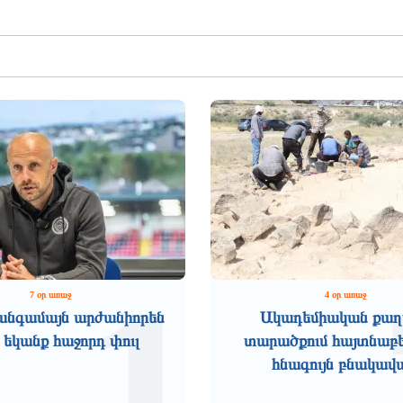
1
7 օր առաջ
4 օր առաջ
անգամայն արժանիորեն
Ակադեմիական քաղ
 եկանք հաջորդ փուլ
տարածքում հայտնաբե
հնագույն բնակավ