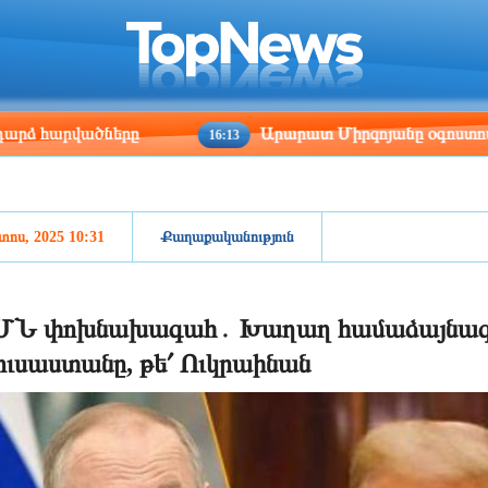
ris
Los Angeles
Beijing
Yerevan
:52
05:52
20:52
16:52
վածները
Արարատ Միրզոյանը օգոստոսի 10-14-ը ն
16:13
տոս, 2025 10:31
Քաղաքականություն
Ն փոխնախագահ․ Խաղաղ համաձայնագրի պ
ւսաստանը, թե՛ Ուկրաինան