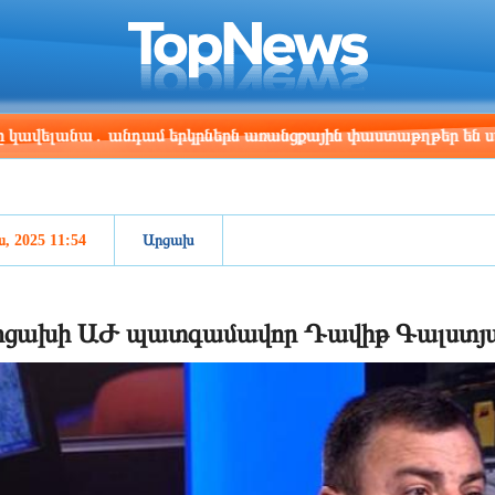
ris
Los Angeles
Beijing
Yerevan
:07
01:07
16:07
12:07
նա․ անդամ երկրներն առանցքային փաստաթղթեր են ստորագրե
ս, 2025 11:54
Արցախ
րցախի ԱԺ պատգամավոր Դավիթ Գալստյան