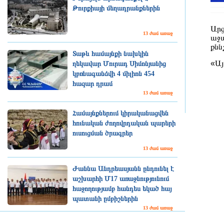
Թուրքիայի մեղադրանքներին
Արց
13 ժամ առաջ
աջա
քնն
Տաթև համայնքի նախկին
«Այ
ղեկավար Մուրադ Սիմոնյանից
կբռնագանձվի 4 միլիոն 454
հազար դրամ
13 ժամ առաջ
Համայնքներում կիրականացվեն
հունական ժողովրդական պարերի
ուսուցման ծրագրեր
13 ժամ առաջ
Ժաննա Անդրեասյանն ընդունել է
աշխարհի Մ17 առաջնությունում
հաջողությամբ հանդես եկած հայ
պատանի ըմբիշներին
13 ժամ առաջ