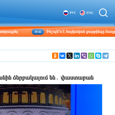
Tbilisi
Moscow
РУС
ENG
12:07
11:07
լ
Ինչպե՞ս է հայկական քարթինգը հաղթահարում 
19:41
ին ձերբակալում են․ փաստաբան