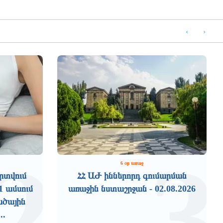
‹
›
2
3
6 օր առաջ
րտվում
ՀՀ ԱԺ իններորդ գումարման
1 ամսում
առաջին նստաշրջան - 02.08.2026
ածային
..