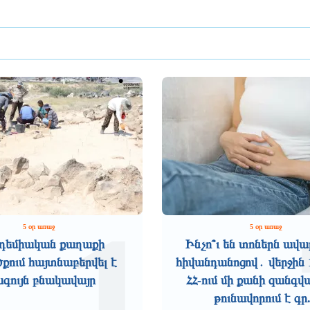
1
5 օր առաջ
5 օր առաջ
դեմիական քաղաքի
Ինչո՞ւ են տոներն ավա
ում հայտնաբերվել է
հիվանդանոցով․ վերջին 
ագույն բնակավայր
ՀՀ-ում մի քանի զանգվ
թունավորում է գր.