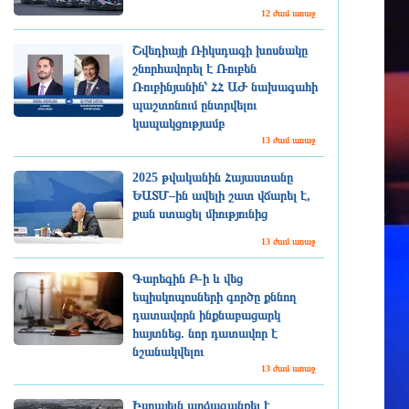
12 ժամ առաջ
Շվեդիայի Ռիկսդագի խոսնակը
շնորհավորել է Ռուբեն
Ռուբինյանին՝ ՀՀ ԱԺ նախագահի
պաշտոնում ընտրվելու
կապակցությամբ
13 ժամ առաջ
2025 թվականին Հայաստանը
ԵԱՏՄ–ին ավելի շատ վճարել է,
քան ստացել միությունից
13 ժամ առաջ
Գարեգին Բ-ի և վեց
եպիսկոպոսների գործը քննող
դատավորն ինքնաբացարկ
հայտնեց. նոր դատավոր է
նշանակվելու
13 ժամ առաջ
Իսրայելն արձագանքել է