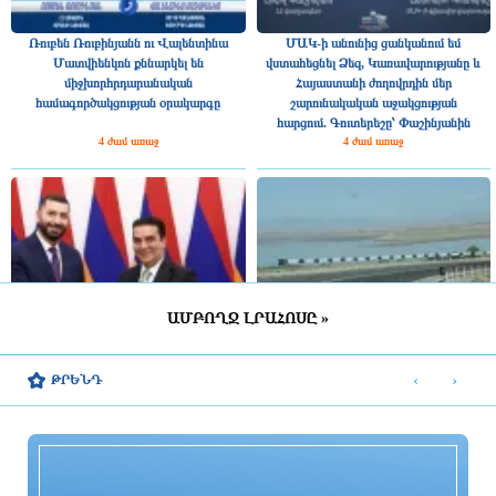
Ռուբեն Ռուբինյանն ու Վալենտինա
ՄԱԿ-ի անունից ցանկանում եմ
Մատվիենկոն քննարկել են
վստահեցնել Ձեզ, Կառավարությանը և
միջխորհրդարանական
Հայաստանի ժողովրդին մեր
համագործակցության օրակարգը
շարունակական աջակցության
հարցում. Գուտերեշը՝ Փաշինյանին
4 ժամ առաջ
4 ժամ առաջ
ԱՄԲՈՂՋ ԼՐԱՀՈՍԸ »
Ռուստամ Բաքոյանը հանդիպել է ՀՀ-
Կառավարությունը գումար է
ում Իրաքի գործերի ժամանակավոր
հատկացրել ճանապարհների
‹
›
ԹՐԵՆԴ
հավատարմատարի հետ
հիմնանորոգման, կառուցման,
վերակառուցման, միջին նորոգման և
կլաստերային դպրոցներ տանող
4 ժամ առաջ
ճանապարհների համար
4 ժամ առաջ