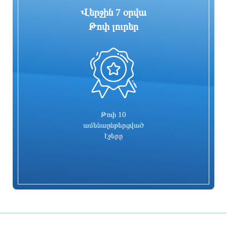
Վերջին 7 օրվա
Թոփ լուրեր
0
ԵԱՏՄ-ի և ԱՄԷ-ի միջև ազատ
Կասեցվել է «Օձուն» ապրանքանիշի
առևտրի գոտու մասին պայմանագիրն
գազավորված զովացուցիչ
ուժի մեջ կմտնի 2026 թվականի
ըմպելիքների արտադրությունը
հոկտեմբերի 6-ին
4 ժամ առաջ
3 ժամ առաջ
Թոփ 10
ամենաընթերցված
էջերը
Իրանի շուրջ հակամարտության
Մանրամասներ բենզալցակայանում
կարգավորումից հետո նավթի և
տեղի ունեցած պայթյունից. ՆԳՆ
բենզինի գները կտրուկ կնվազեն.