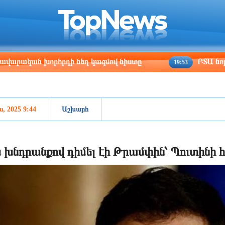
ris
Los Angeles
Beijing
Yerevan
:13
21:13
12:13
08:13
խորհրդի նեղ կազմով նիստը
ԲՏԱ նոր փոխնախար
19:53
ս, 2025 9:44
Աշխարհ
 խնդրանքով դիմել էի Թրամփին՝ Պուտինի հ