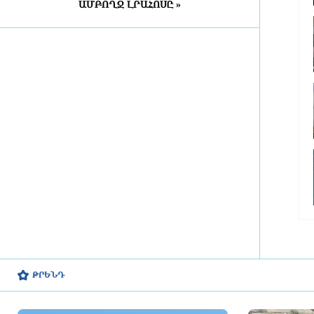
ԱՄԲՈՂՋ ԼՐԱՀՈՍԸ »
10 ժամ առաջ
Շինարարական աշխատանքների
պատճառով Խանջյանի մի
հատվածը փակ կլինի, Տ4-ի
երթուղին էլ կփոխվի
10 ժամ առաջ
Ընտրական բնույթի
հանցագործությունների դեպքերի
առթիվ նախաձեռնվել է 209
քրեական վարույթ
10 ժամ առաջ
Սա կարելի է որպես
մարտահրավեր դիտարկել
10 ժամ առաջ
ԹՐԵՆԴ
Չուամենին և Կամավինգան
գերադասում են մնալ Մադրիդում