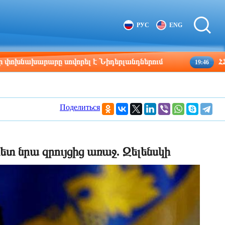
Tbilisi
Moscow
РУС
ENG
08:13
07:13
արը սովորել է Նիդերլանդներում
ՀՀ շրջաններ
19:46
Поделиться
ետ նրա զրույցից առաջ. Զելենսկի