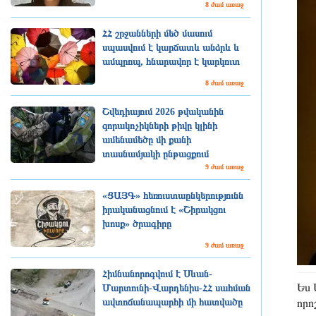
8 ժամ առաջ
ՀՀ շրջանների մեծ մասում
սպասվում է կարճատև անձրև և
ամպրոպ, հնարավոր է կարկուտ
8 ժամ առաջ
Շվեդիայում 2026 թվականին
զորակոչիկների թիվը կլինի
ամենամեծը մի քանի
տասնամյակի ընթացքում
9 ժամ առաջ
«ՑԱՅԳ» հեռուստաընկերությունն
իրականացնում է «Շիրակցու
խոսք» ծրագիրը
9 ժամ առաջ
Հիմնանորոգվում է Սևան-
Ես 
Մարտունի-Վարդենիս-ՀՀ սահման
որո
ավտոճանապարհի մի հատվածը