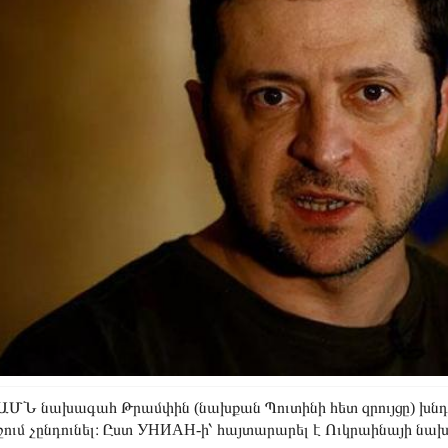
ԱՄՆ նախագահ Թրամփին (նախքան Պուտինի հետ զրույցը) խնդր
շում չընդունել։ Ըստ УНИАН-ի՝ հայտարարել է Ուկրաինայի նա