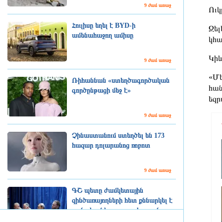
9 ժամ առաջ
Ուկ
Հուլիսը եղել է BYD-ի
Զել
ամենահաջող ամիսը
կհա
Կիև
9 ժամ առաջ
«Մե
Ռիհաննան «ստեղծագործական
հան
գործընթացի մեջ է»
եզր
9 ժամ առաջ
Չինաստանում ստեղծել են 173
հազար դոլարանոց ռոբոտ
9 ժամ առաջ
ԳՇ պետը ժամկետային
զինծառայողների հետ քննարկել է
բանակում կարգապահության
բարձրացման հարցերը