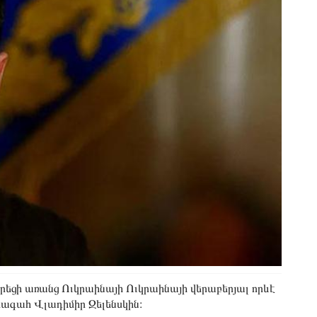
եցի առանց Ուկրաինայի Ուկրաինայի վերաբերյալ որևէ
խագահ Վլադիմիր Զելենսկին։